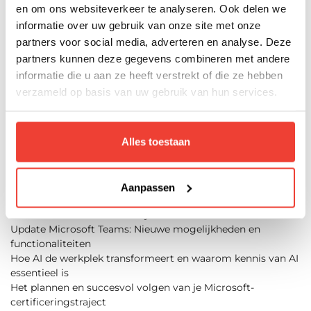
en om ons websiteverkeer te analyseren. Ook delen we
Microsoft Planner: wat is er veranderd?
Wat is Microsoft Power Platform en waarom is het zo
informatie over uw gebruik van onze site met onze
waardevol?
partners voor social media, adverteren en analyse. Deze
Wat is de meerwaarde van het nieuwe ChatGPT 4.0?
partners kunnen deze gegevens combineren met andere
De impact van Agile en Scrum methodieken op
informatie die u aan ze heeft verstrekt of die ze hebben
projectmanagement
verzameld op basis van uw gebruik van hun services.
Het belang van Soft Skills: Maak het verschil bij je
sollicitatie
Profiteer van gratis Oefenexamens van Microsoft
Het belang van Computervaardigheden in de huidige
Alles toestaan
samenleving
De Onmisbare Rol van Functioneel Beheer in de IT-Wereld
Maximaliseer productiviteit en efficiëntie met Microsoft
Aanpassen
Copilot
IT Trends in 2024 voor bedrijven
Update Microsoft Teams: Nieuwe mogelijkheden en
functionaliteiten
Hoe AI de werkplek transformeert en waarom kennis van AI
essentieel is
Het plannen en succesvol volgen van je Microsoft-
certificeringstraject