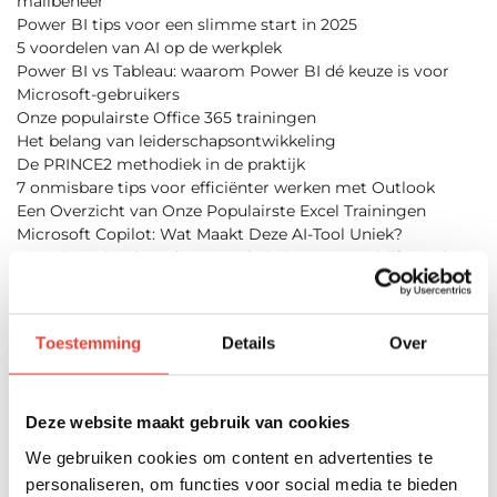
mailbeheer
Power BI tips voor een slimme start in 2025
5 voordelen van AI op de werkplek
Power BI vs Tableau: waarom Power BI dé keuze is voor
Microsoft-gebruikers
Onze populairste Office 365 trainingen
Het belang van leiderschapsontwikkeling
De PRINCE2 methodiek in de praktijk
7 onmisbare tips voor efficiënter werken met Outlook
Een Overzicht van Onze Populairste Excel Trainingen
Microsoft Copilot: Wat Maakt Deze AI-Tool Uniek?
Functioneel Beheerder: De Schakel tussen Bedrijfsvoering
en IT
Trainen bij ExplainiT in Hengelo: Hoe gaat dat in zijn werk?
Het Belang van Computervaardigheden Anno 2024
Toestemming
Details
Over
Een greep uit onze methodiektrainingen
Ontdek de mogelijkheden van Dynamics 365
Populaire AI-tools: De verschillen tussen ChatGPT,
Microsoft Copilot en Gemini uitgelicht
Deze website maakt gebruik van cookies
Het belang van goede communicatie op de werkvloer
We gebruiken cookies om content en advertenties te
Efficiënter Werken met AI: Praktische Tips
personaliseren, om functies voor social media te bieden
Volg voordelig trainingen met subsidies