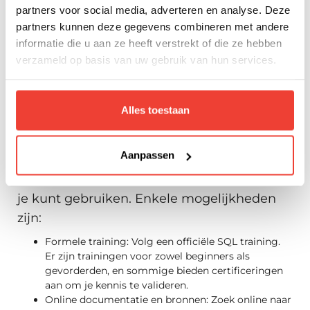
partners voor social media, adverteren en analyse. Deze
database worden verwijderd.
Databasebeheer (Database Management): SQL
partners kunnen deze gegevens combineren met andere
biedt commando's zoals CREATE, ALTER en DROP
informatie die u aan ze heeft verstrekt of die ze hebben
om databases, tabellen en andere structuren te
verzameld op basis van uw gebruik van hun services.
maken, wijzigen of verwijderen.
Alles toestaan
Hoe kun je SQL het beste
onder de knie krijgen?
Aanpassen
Om SQL onder de knie te krijgen, zijn er
verschillende stappen en hulpmiddelen die
je kunt gebruiken. Enkele mogelijkheden
zijn:
Formele training: Volg een officiële SQL training.
Er zijn trainingen voor zowel beginners als
gevorderden, en sommige bieden certificeringen
aan om je kennis te valideren.
Online documentatie en bronnen: Zoek online naar