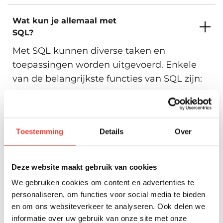
Wat kun je allemaal met
SQL?
Met SQL kunnen diverse taken en
toepassingen worden uitgevoerd. Enkele
van de belangrijkste functies van SQL zijn:
Data ophalen (Querying): Met SQL kunnen
gegevens uit een database worden opgevraagd
met behulp van SELECT-query's. Dit maakt het
mogelijk om specifieke informatie te filteren en te
Toestemming
Details
Over
analyseren.
Gegevens invoegen (Inserting): Met de INSERT-
instructie kunnen nieuwe records worden
Deze website maakt gebruik van cookies
toegevoegd aan een database.
Gegevens bijwerken (Updating): De UPDATE-
We gebruiken cookies om content en advertenties te
functie maakt het mogelijk om bestaande
personaliseren, om functies voor social media te bieden
gegevens in een database te wijzigen.
en om ons websiteverkeer te analyseren. Ook delen we
Gegevens verwijderen (Deleting): Met de DELETE-
informatie over uw gebruik van onze site met onze
instructie kunnen specifieke records uit een