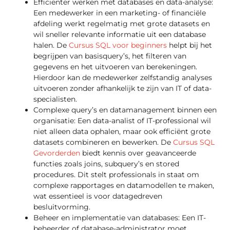
Efficiënter werken met databases en data-analyse:
Een medewerker in een marketing- of financiële
afdeling werkt regelmatig met grote datasets en
wil sneller relevante informatie uit een database
halen. De
Cursus SQL voor beginners
helpt bij het
begrijpen van basisquery’s, het filteren van
gegevens en het uitvoeren van berekeningen.
Hierdoor kan de medewerker zelfstandig analyses
uitvoeren zonder afhankelijk te zijn van IT of data-
specialisten.
Complexe query’s en datamanagement binnen een
organisatie: Een data-analist of IT-professional wil
niet alleen data ophalen, maar ook efficiënt grote
datasets combineren en bewerken. De
Cursus SQL
Gevorderden
biedt kennis over geavanceerde
functies zoals joins, subquery’s en stored
procedures. Dit stelt professionals in staat om
complexe rapportages en datamodellen te maken,
wat essentieel is voor datagedreven
besluitvorming.
Beheer en implementatie van databases: Een IT-
beheerder of database-administrator moet