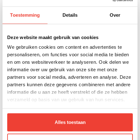
grotere rol gaat spelen binnen leren en
Toestemming
Details
Over
ontwikkelen.
"Ik denk dat we mensen steeds minder
kennis van applicaties zelf gaan leren, en
Deze website maakt gebruik van cookies
steeds meer gaan helpen om AI effectief in te
We gebruiken cookies om content en advertenties te
zetten."
personaliseren, om functies voor social media te bieden
en om ons websiteverkeer te analyseren. Ook delen we
Volgens hem staat de IT-wereld opnieuw aan
informatie over uw gebruik van onze site met onze
het begin van een grote verandering.
"Het
partners voor social media, adverteren en analyse. Deze
internet was een enorme ontwikkeling. AI is
partners kunnen deze gegevens combineren met andere
informatie die u aan ze heeft verstrekt of die ze hebben
wat mij betreft de volgende."
verzameld op basis van uw gebruik van hun services.
Na 25 jaar ExplainiT blijft één ding volgens
Martin hetzelfde:
leren draait uiteindelijk om
mensen
. Technologie verandert, maar de
Alles toestaan
behoefte om kennis te delen, vaardigheden te
ontwikkelen en samen te groeien blijft