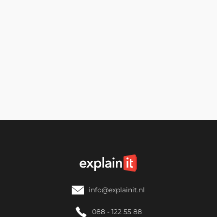
Luc van der Molen
Sales Coördinator
📞 088-122 55 88
info@explainit.nl
088 - 122 55 88