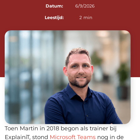
Datum:
6/9/2026
Leestijd:
2
min
Toen Martin in 2018 begon als trainer bij
ExplainiT, stond
Microsoft Teams
nog in de