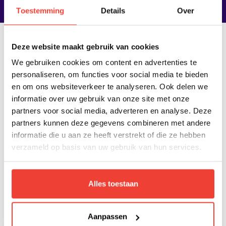
Toestemming
Details
Over
Deze website maakt gebruik van cookies
350.000+ cursisten getraind van organisaties
We gebruiken cookies om content en advertenties te
in diverse branches
personaliseren, om functies voor social media te bieden
en om ons websiteverkeer te analyseren. Ook delen we
informatie over uw gebruik van onze site met onze
partners voor social media, adverteren en analyse. Deze
partners kunnen deze gegevens combineren met andere
informatie die u aan ze heeft verstrekt of die ze hebben
verzameld op basis van uw gebruik van hun services.
Veelgestelde vragen
Alles toestaan
Aanpassen
Voor wie is de training