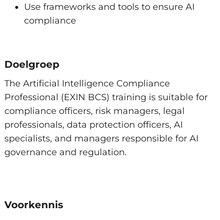
accountability
Use frameworks and tools to ensure AI
Implement responsible and ethical AI
compliance
practices
Ethics and human impact
Understand ethical frameworks and
Doelgroep
human rights in AI
The Artificial Intelligence Compliance
Identify bias, fairness, and societal risks
Professional (EXIN BCS) training is suitable for
Promote trustworthy and sustainable AI
compliance officers, risk managers, legal
Practical implementation of AI compliance
professionals, data protection officers, AI
specialists, and managers responsible for AI
Apply compliance strategies in real-world
governance and regulation.
scenarios
Use templates, checklists, and governance
tools
Audit and monitor AI systems for
Voorkennis
compliance