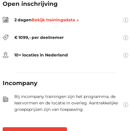
Een reguliere trainingsdag duur
Open inschrijving
van 09:30 tot 16:30.
De prijs is exclusief btw en inclusief
Bekijk trainingsdata ↓
2
dagen
locatie, trainingsmateriaal, lunch,
De locaties zijn Amsterdam,
koffie en thee.
Arnhem, Den Haag, Eindhoven,
€
1099
,-
per deelnemer
Groningen, Hengelo, Rotterdam,
Utrecht, Zwolle en Virtueel.
10+ locaties in Nederland
Als opleider denken we graag
mee over jullie leerbehoeften.
Samen stellen we de oplossing
Incompany
vast die optimaal aansluit bij
jullie praktijksituatie.
Bij incompany trainingen zijn het programma, de
leervormen en de locatie in overleg. Aantrekkelijke
groepsprijzen zijn van toepassing.