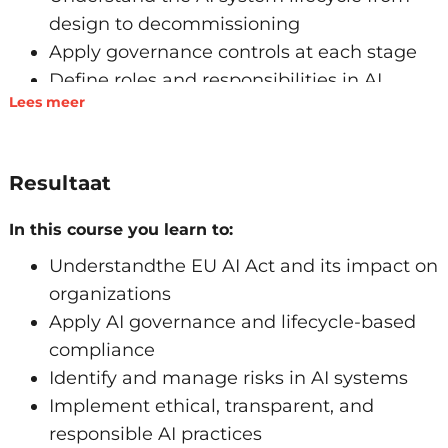
design to decommissioning
Apply governance controls at each stage
Define roles and responsibilities in AI
Lees meer
projects
Risk management and compliance frameworks
Apply ISO/IEC 42001 and ISO 23894
Resultaat
standards
In this course you learn to:
Understand NIST AI Risk Management
Framework (AI RMF)
Understandthe EU AI Act and its impact on
Identify and mitigate risks in AI systems
organizations
Apply AI governance and lifecycle-based
Data privacy and responsible AI
compliance
Apply data protection and privacy
Identify and manage risks in AI systems
principles
Implement ethical, transparent, and
Ensure transparency, traceability, and
responsible AI practices