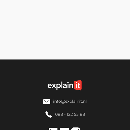
Luc van der Molen
Sales Coördinator
📞 088-122 55 88
info@explainit.nl
088 - 122 55 88