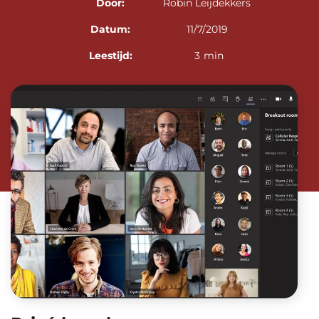
Door:
Robin Leijdekkers
Datum:
11/7/2019
Leestijd:
3
min