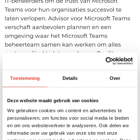
IT-beheerders om de inzet van Microsoft
Teams voor hun organisaties succesvol te
laten verlopen. Advisor voor Microsoft Teams
verschaft aanbevolen plannen en een
omgeving waar het Microsoft Teams
beheerteam samen kan werken om alles
gestroomlijnd te laten verlopen. Op dit
moment is de feature in public preview
beschikbaar.
Toestemming
Details
Over
Verbeterde beveiliging
Gebruikers zullen direct gewaarschuwd
Deze website maakt gebruik van cookies
worden bij het delen van gevaarlijke links
We gebruiken cookies om content en advertenties te
door de Advanced Threat Protection (ATP) van
personaliseren, om functies voor social media te bieden
Office 365
. Bij het versturen van een mogelijk
en om ons websiteverkeer te analyseren. Ook delen we
informatie over uw gebruik van onze site met onze
gevaarlijke link krijgt de gebruiker de vraag of