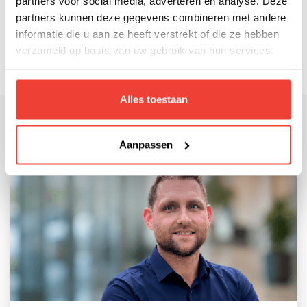
partners voor social media, adverteren en analyse. Deze
de link daadwerkelijk verstuurd dient te
partners kunnen deze gegevens combineren met andere
worden met de informatie dat de link
informatie die u aan ze heeft verstrekt of die ze hebben
mogelijk niet betrouwbaar is.
verzameld op basis van uw gebruik van hun services.
Alles toestaan
Recente posts:
Aanpassen