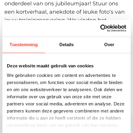
onderdeel van ons jubileumjaar! Stuur ons
een kortverhaal, anekdote of leuke foto’s van
jouw trainingservaring. We vinden het
geweldig om te zien hoe onze trainingen
impact hebben gehad en wat er in d eloop
der jaren is meegegeven.
Toestemming
Details
Over
Je kunt je herinneringen eenvoudig mailen
naar:
info@explainit.nl
. Wie weet zie je jouw
Deze website maakt gebruik van cookies
verhaal of foto terug in onze
We gebruiken cookies om content en advertenties te
jubileumuitingen!
personaliseren, om functies voor social media te bieden
en om ons websiteverkeer te analyseren. Ook delen we
informatie over uw gebruik van onze site met onze
partners voor social media, adverteren en analyse. Deze
partners kunnen deze gegevens combineren met andere
informatie die u aan ze heeft verstrekt of die ze hebben
verzameld op basis van uw gebruik van hun services.