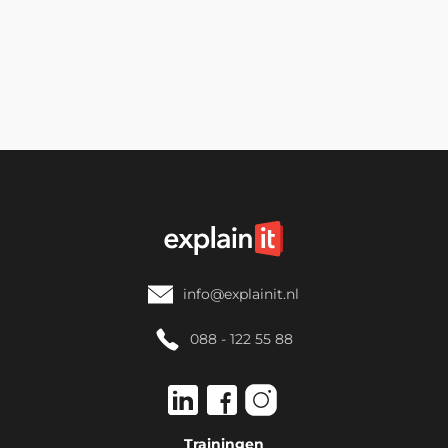
Luc van der Molen
Sales Coördinator
📞 088-122 55 88
info@explainit.nl
088 - 122 55 88
Trainingen