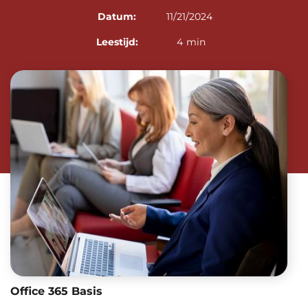
Datum:
11/21/2024
Leestijd:
4
min
Office 365 Basis