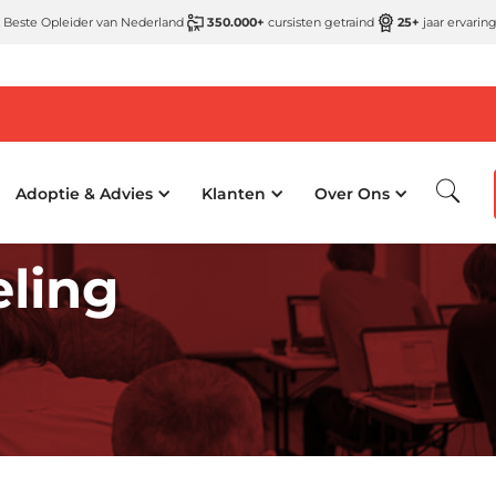
 Beste Opleider van Nederland
350.000+
cursisten getraind
25+
jaar ervarin
Adoptie & Advies
Klanten
Over Ons
ling