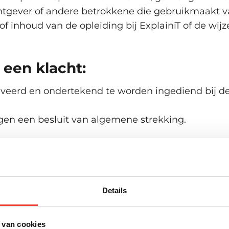
htgever of andere betrokkene die gebruikmaakt va
e of inhoud van de opleiding bij ExplainiT of de w
 een klacht:
otiveerd en ondertekend te worden ingediend bij de 
egen een besluit van algemene strekking.
 van de klacht:
st van de klacht aan de klager binnen dertig dagen
er alle relevante informatie met betrekking tot de 
Details
 ontvangst van de klacht stelt de directie de kla
g wordt een verslag opgesteld en aan klager gezon
 van cookies
de klacht nader te onderzoeken dan wordt de klage