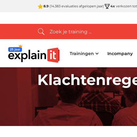
8.9
(14.383 evaluaties afgelopen jaar)
4x
verkozen tot
Trainingen
Incompany
Klachtenrege