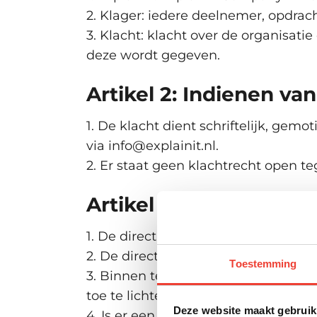
2. Klager: iedere deelnemer, opdrac
3. Klacht: klacht over de organisati
deze wordt gegeven.
Artikel 2: Indienen van
1. De klacht dient schriftelijk, gem
via info@explainit.nl.
2. Er staat geen klachtrecht open t
Artikel 3: Behandeling
1. De directie bevestigt de ontvang
2. De directie verstrekt aan de klag
Toestemming
3. Binnen ten hoogste vier weken na
toe te lichten. Van deze toelichtin
Deze website maakt gebruik
4. Is er een langere tijd nodig om 