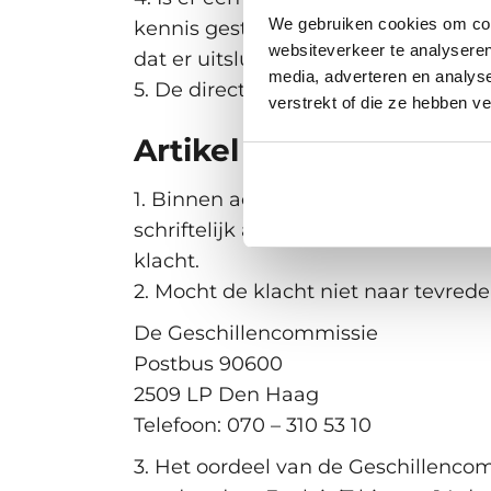
We gebruiken cookies om cont
kennis gesteld, waarbij het uitstel
websiteverkeer te analyseren
dat er uitsluitsel wordt gegeven.
media, adverteren en analys
5. De directie zal de klacht vertrou
verstrekt of die ze hebben v
Artikel 4: Uitspraak:
1. Binnen acht weken na het horen n
schriftelijk aan de klager meegedee
klacht.
2. Mocht de klacht niet naar tevred
De Geschillencommissie
Postbus 90600
2509 LP Den Haag
Telefoon: 070 – 310 53 10
3. Het oordeel van de Geschillencom