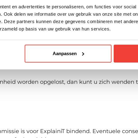
ent en advertenties te personaliseren, om functies voor social
 wordt gemotiveerd. De directie geeft een indica
. Ook delen we informatie over uw gebruik van onze site met on
e. Deze partners kunnen deze gegevens combineren met andere i
welijk behandelen.
erzameld op basis van uw gebruik van hun services.
Aanpassen
eemt de directie een beslissing naar aanleiding v
ld en omvat ten minste de bevindingen, conclusie
enheid worden opgelost, dan kunt u zich wenden t
missie is voor ExplainiT bindend. Eventuele cons