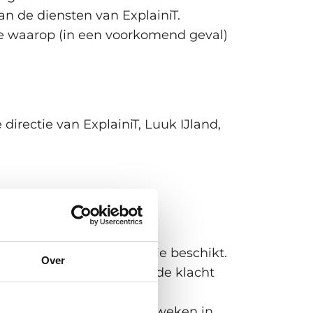
n de diensten van ExplainiT.
ijze waarop (in een voorkomend geval)
directie van ExplainiT, Luuk IJland,
.
klacht waarover de directie beschikt.
Over
ger in de gelegenheid om de klacht
den.
r hiervan binnen die vier weken in