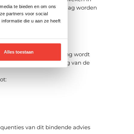
 media te bieden en om ons
tie van wanneer verwacht mag worden
ze partners voor social
nformatie die u aan ze heeft
Alles toestaan
an de klacht. De beslissing wordt
s, reacties en afhandeling van de
ot:
equenties van dit bindende advies