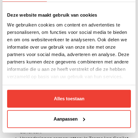
worden uitgevoerd binnen Microsoft 365-
Deze website maakt gebruik van cookies
toepassingen, waarbij kunstmatige
intelligentie wordt ingezet om het werk te
We gebruiken cookies om content en advertenties te
personaliseren, om functies voor social media te bieden
vereenvoudigen. Enkele van de
en om ons websiteverkeer te analyseren. Ook delen we
belangrijkste functionaliteiten van Copilot
informatie over uw gebruik van onze site met onze
zijn:
partners voor social media, adverteren en analyse. Deze
Teksten genereren en bewerken: In Word helpt
partners kunnen deze gegevens combineren met andere
Copilot bij het schrijven, herschrijven en
informatie die u aan ze heeft verstrekt of die ze hebben
samenvatten van documenten op basis van korte
verzameld op basis van uw gebruik van hun services.
instructies.
Data analyseren: In Excel ondersteunt Copilot bij
het interpreteren van gegevens, opstellen van
Alles toestaan
formules en maken van overzichtelijke
visualisaties.
E-mails opstellen en beheren: In Outlook helpt
Copilot bij het opstellen van e-mails, samenvatten
Aanpassen
van lange e-mailwisselingen en prioriteren van
berichten.