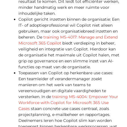
resultaat te komen. Dit leidt tot efficiënter werken,
minder handmatig werk en meer ruimte voor
inhoudelijke taken.
Copilot gericht inzetten binnen de organisatie: Een
IT- of adoptieprofessional wil Copilot niet alleen
gebruiken, maar ook organisatiebreed inzetten en
beheren. De
training MS-4017: Manage and Extend
Microsoft 365 Copilot
biedt verdieping in beheer,
veiligheid en integratie van Copilot. Hierdoor kan
de organisatie het maximale uit Copilot halen, met
grip op governance en een slimme inzet van AI-
functies op maat van de organisatie.
Toepassen van Copilot op herkenbare use cases:
Een teamleider of verandermanager zoekt
manieren om het werk van teams te
vereenvoudigen en digitale vaardigheden te
versterken. In de
training MS-4004: Empower Your
Workforce with Copilot for Microsoft 365 Use
Cases
staan concrete use cases centraal, zoals
projectplanning, e-mailbeheer en rapportages.
Deelnemers leren hoe Copilot slim kan worden
toegepast binnen herkenbare werkprocessen, wat