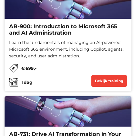
AB-900: Introduction to Microsoft 365
and AI Administration
Learn the fundamentals of managing an AI-powered
Microsoft 365 environment, including Copilot, agents,
security, and user administration.
€
699
,-
Bekijk training
1
dag
AB-731: Drive AI Transformation in Your