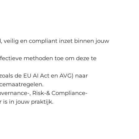
rs
staande governance, risk management
d, veilig en compliant inzet binnen jouw
rokken stakeholders (board,
).
 effectieve methoden toe om deze te
 voor AI-governance.
AI
(zoals de EU AI Act en AVG) naar
ncemaatregelen.
t AI met zich mee?
overnance-, Risk-& Compliance-
act-/waarschijnlijkheid-matrix voor AI)
is in jouw praktijk.
risicobeheersing
 (loggen, bias-monitoring).
GDPR/AVG, IPR, EU AI Act