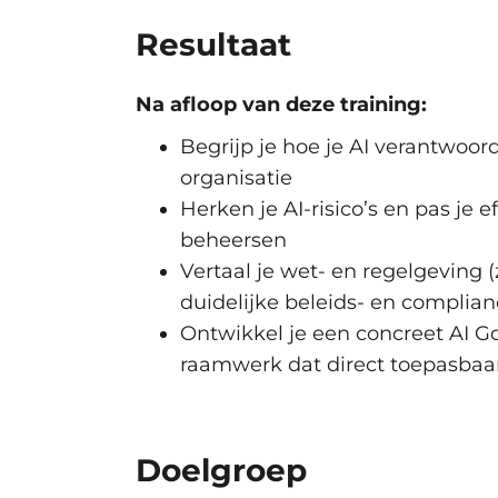
De rol van AI Compliance Office
Resultaat
AI binnen governance structuren
Hoe integreer je AI binnen be
Na afloop van deze training:
en compliance-processen?
Begrijp je hoe je AI verantwoor
Organisatorische modellen, bet
organisatie
risk/compliance, IT, data science
Herken je AI-risico’s en pas je
Change management en cultuur
beheersen
Risicoanalyse en -beheersing van 
Vertaal je wet- en regelgeving 
duidelijke beleids- en complia
Welke specifieke risico’s breng
Ontwikkel je een concreet AI G
Identificeren & prioriteren (imp
raamwerk dat direct toepasbaar 
Frameworks en methoden voor 
Tooling/technische maatregelen
Wet- en regelgeving
Doelgroep
Kernregels en ontwikkelingen: 