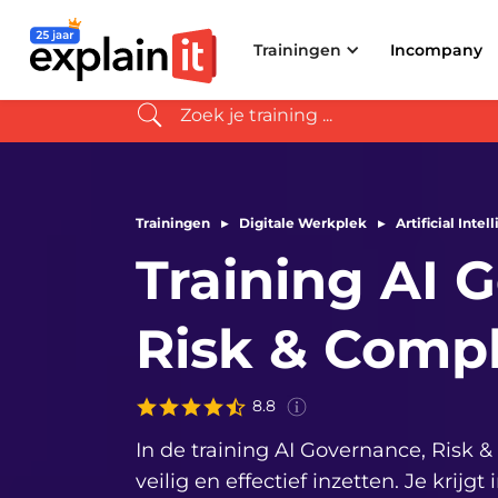
8.9
(14.383 evaluaties afgelopen jaar)
4x
verkozen tot
Trainingen
Incompany
Trainingen
▸
Digitale Werkplek
▸
Artificial Intel
Training AI 
Deze score is gebaseerd op
ervaringen van
332
deelnem
aan de
training
AI Governanc
Risk & Comp
Risk & Compliance
in de
afgelopen 3 jaar.
8.8
In de training AI Governance, Risk &
veilig en effectief inzetten. Je krijg