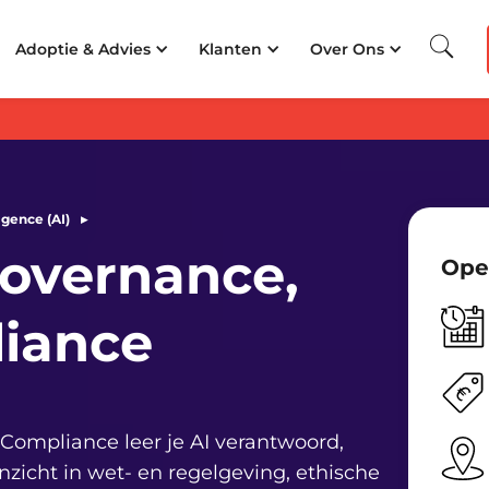
 Beste Opleider van Nederland
350.000+
cursisten getraind
25+
jaar ervarin
Adoptie & Advies
Klanten
Over Ons
ligence (AI)
▸
Governance,
Ope
ers
e,
liance
 Compliance leer je AI verantwoord,
t inzicht in wet- en regelgeving, ethische