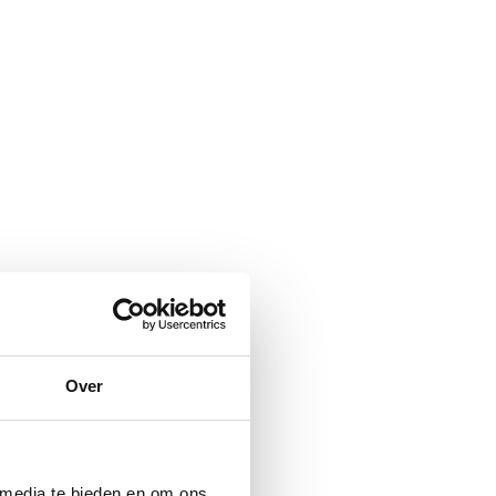
Over
 media te bieden en om ons