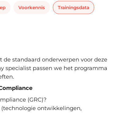
oep
Voorkennis
Trainingsdata
 de standaard onderwerpen voor deze
ny specialist passen we het programma
ften.
 Compliance
ompliance (GRC)?
 (technologie ontwikkelingen,
nde governance-, risk- en compliance-