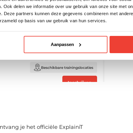
Virtueel.
. Ook delen we informatie over uw gebruik van onze site met on
e. Deze partners kunnen deze gegevens combineren met andere i
erzameld op basis van uw gebruik van hun services.
Beschikbare trainingslocaties
Amsterdam, Arnhem, Den Haag,
Inschrijven
Eindhoven, Groningen, Hengelo,
Aanpassen
Rotterdam, Utrecht, Zwolle en
Virtueel.
Beschikbare trainingslocaties
Amsterdam, Arnhem, Den Haag,
Inschrijven
Eindhoven, Groningen, Hengelo,
Rotterdam, Utrecht, Zwolle en
Virtueel.
Beschikbare trainingslocaties
Amsterdam, Arnhem, Den Haag,
tvang je het officiële ExplainiT
Inschrijven
Eindhoven, Groningen, Hengelo,