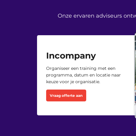
Onze ervaren adviseurs ontw
Maandag 28 September 2026
Incompany
Organiseer een training met een
programma, datum en locatie naar
keuze voor je organisatie.
Maandag 5 Oktober 2026
Vraag offerte aan
Maandag 12 Oktober 2026