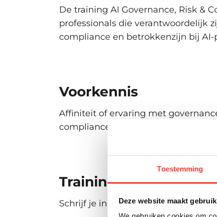
Compliance roadmap voor organi
De training AI Governance, Risk & C
zijn de deadlines?
professionals die verantwoordelijk z
Sancties, governance-verplicht
compliance en betrokkenzijn bij AI-
Ethiek en transparantie in AI-gebr
Ethische richtlijnen
Transparantie en verantwoordin
Voorkennis
Verantwoord distribueren van A
Affiniteit of ervaring met governan
Cultuur, training en bewustzijn
compliance is handig om te hebben
Strategie: AI Governance, Risk & 
Stappenplan voor het opzetten 
Metrics & governance maturity
Toestemming
Trainingsdata
Deze website maakt gebruik
Schrijf je in voor de training op een
We gebruiken cookies om cont