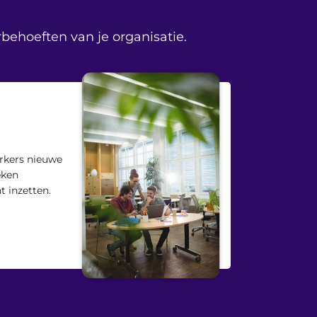
behoeften van je organisatie.
rkers nieuwe
eken
t inzetten.