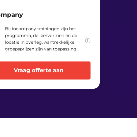
Als opleider denken we graag
mee over jullie leerbehoeften.
ompany
Samen stellen we de oplossing
vast die optimaal aansluit bij
jullie praktijksituatie.
Bij incompany trainingen zijn het
programma, de leervormen en de
locatie in overleg. Aantrekkelijke
groepsprijzen zijn van toepassing.
Vraag offerte aan