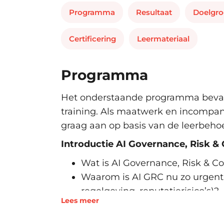
Programma
Resultaat
Doelgr
Certificering
Leermateriaal
Programma
Het onderstaande programma bevat
training. Als maatwerk en incompa
graag aan op basis van de leerbehoe
Introductie AI Governance, Risk &
Wat is AI Governance, Risk & C
Waarom is AI GRC nu zo urgent
regelgeving, reputatierisico’s)?
Lees meer
Hoe past AI GRC binnen bestaa
structuren?