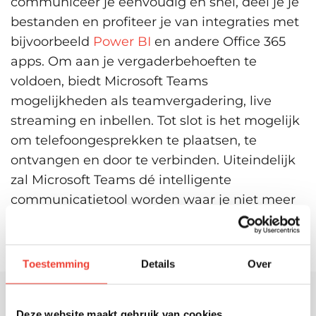
communiceer je eenvoudig en snel, deel je je
bestanden en profiteer je van integraties met
bijvoorbeeld
Power BI
en andere Office 365
apps. Om aan je vergaderbehoeften te
voldoen, biedt Microsoft Teams
mogelijkheden als teamvergadering, live
streaming en inbellen. Tot slot is het mogelijk
om telefoongesprekken te plaatsen, te
ontvangen en door te verbinden. Uiteindelijk
zal Microsoft Teams dé intelligente
communicatietool worden waar je niet meer
zonder kunt.
Toestemming
Details
Over
Deze website maakt gebruik van cookies