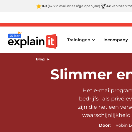
8.9
(14.383 evaluaties afgelopen jaar)
4x
verkozen tot
Trainingen
Incompany
Blog
▸
Slimmer en
Het e-mailprogram
bedrijfs- als privé
zijn die het een ver
waarschijnlijkheid
Door:
Robin L