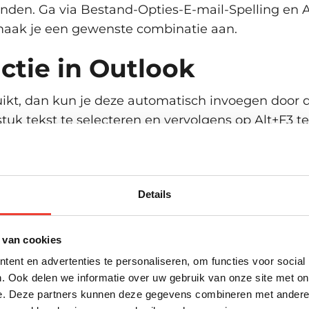
inden. Ga via Bestand-Opties-E-mail-Spelling en A
 maak je een gewenste combinatie aan.
ctie in Outlook
uikt, dan kun je deze automatisch invoegen door d
uk tekst te selecteren en vervolgens op Alt+F3 t
Invoegen-Snelonderdelen-AutoTekst’. Deze AutoTe
aanmaken.
 kwaliteiten verbeteren
Details
ook
aan. De training kan uiteraard aan je persoon
 van cookies
ent en advertenties te personaliseren, om functies voor social
. Ook delen we informatie over uw gebruik van onze site met on
e. Deze partners kunnen deze gegevens combineren met andere i