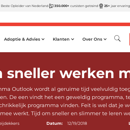
 Beste Opleider van Nederland
350.000+
cursisten getraind
25+
jaar ervarin
Adoptie & Advies
Klanten
Over Ons
 sneller werken 
ma Outlook wordt al geruime tijd veelvuldig toeg
leven. De een vindt het een geweldig programma, t
schrikkelijk programma vinden. Feit is wel dat je w
 mee werkt. Tijd om sneller en slimmer te leren 
eijdekkers
Datum:
12/19/2018