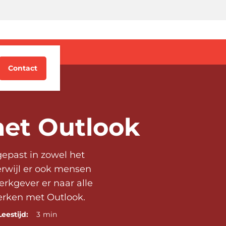
g
Contact
met Outlook
epast in zowel het
erwijl er ook mensen
erkgever er naar alle
werken met Outlook.
Leestijd:
3
min