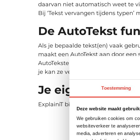
daarvan niet automatisch weet te v
Bij ‘Tekst vervangen tijdens typen’
De AutoTekst fun
Als je bepaalde tekst(en) vaak gebr
maakt een AutoTekst aan door een st
AutoTeksten terug onder het menu ‘
je kan ze verwijderen en opnieuw 
Je eigen Outlook
Toestemming
ExplainiT biedt trainingen voor
Outl
Deze website maakt gebruik
We gebruiken cookies om cont
websiteverkeer te analyseren
media, adverteren en analys