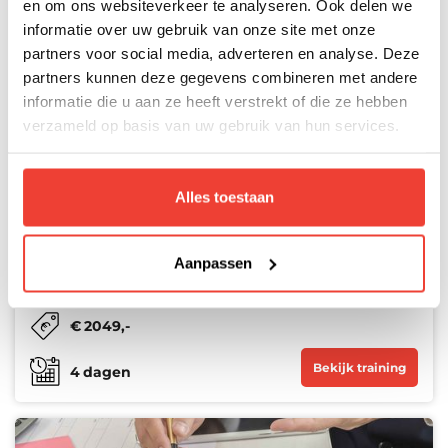
en om ons websiteverkeer te analyseren. Ook delen we
Bekijk training
4
dagen
informatie over uw gebruik van onze site met onze
partners voor social media, adverteren en analyse. Deze
partners kunnen deze gegevens combineren met andere
informatie die u aan ze heeft verstrekt of die ze hebben
verzameld op basis van uw gebruik van hun services.
SC-200: Microsoft Security Operations
Alles toestaan
Analyst
Learn to mitigate cyberthreats using Microsoft
Sentinel, Microsoft Defender for Cloud, and Microsoft
Aanpassen
365 Defender, preparing for the SC-200 exam.
€
2049
,-
Bekijk training
4
dagen