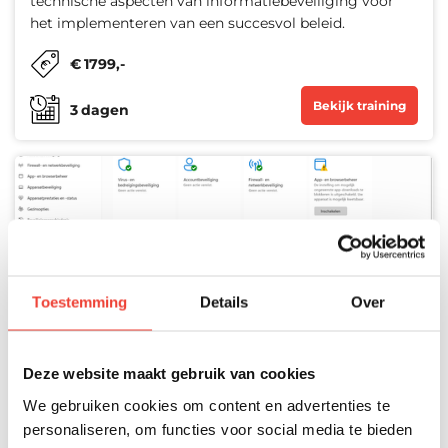
technische aspecten van informatiebeveiliging voor
het implementeren van een succesvol beleid.
€
1799
,-
Bekijk training
3
dagen
SC-100: Microsoft Cybersecurity
Architect
Toestemming
Details
Over
Learn to design and evaluate cybersecurity strategies,
including Zero Trust and Governance Risk Compliance,
Deze website maakt gebruik van cookies
preparing for the SC-100 exam.
We gebruiken cookies om content en advertenties te
€
2049
,-
personaliseren, om functies voor social media te bieden