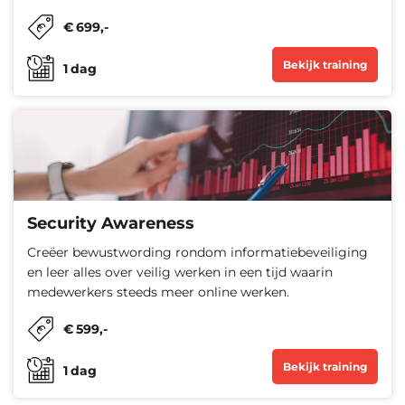
€
699
,-
Bekijk training
1
dag
Security Awareness
Creëer bewustwording rondom informatiebeveiliging
en leer alles over veilig werken in een tijd waarin
medewerkers steeds meer online werken.
€
599
,-
Bekijk training
1
dag