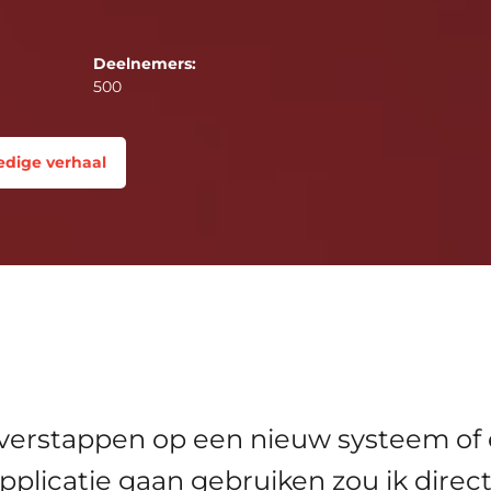
Deelnemers:
500
edige verhaal
overstappen op een nieuw systeem of
plicatie gaan gebruiken zou ik direct