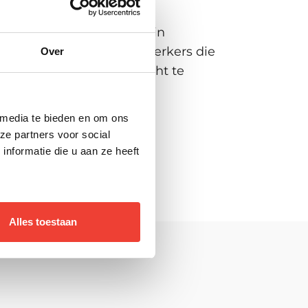
 inmiddels thuis voelen in
. Het contrast met medewerkers die
Over
ing voor iedereen verplicht te
de ervaren trainer.
 media te bieden en om ons
ze partners voor social
nformatie die u aan ze heeft
Alles toestaan