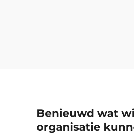
begeleiding. Medewerkers konden direct a
productiviteitsverlies, en werken nu efficië
Lees meer→
Benieuwd wat wi
organisatie kun