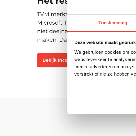
Het resultaat
TVM merkt dat de medewerkers die h
Microsoft Teams, over de juiste ken
Toestemming
niet deelnamen aan de trainingen is 
maken. Daarnaast waren alle deelne
Deze website maakt gebruik
We gebruiken cookies om cont
websiteverkeer te analyseren
Bekijk Incompany mogelijkheden
N
media, adverteren en analys
verstrekt of die ze hebben v