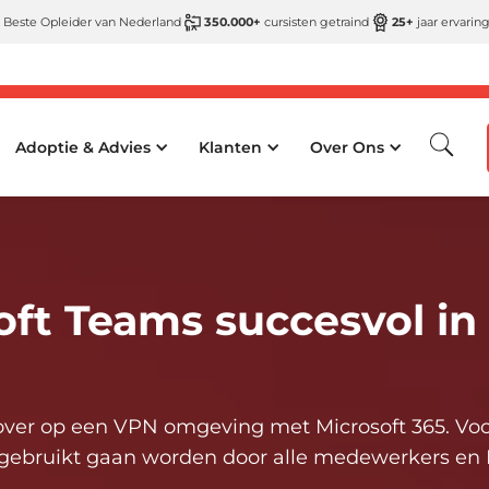
 Beste Opleider van Nederland
350.000+
cursisten getraind
25+
jaar ervarin
Adoptie & Advies
Klanten
Over Ons
ft Teams succesvol in
ver op een VPN omgeving met Microsoft 365. Voor
 gebruikt gaan worden door alle medewerkers en 