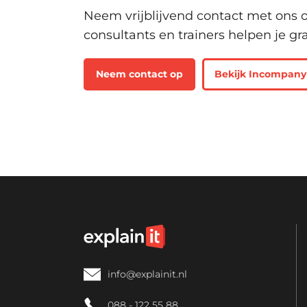
Neem vrijblijvend contact met ons o
consultants en trainers helpen je gr
Neem contact op
Bekijk Incompany
info@explainit.nl
088 - 122 55 88