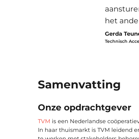
aansturen
het ande
Gerda Teun
Technisch Acc
Samenvatting
Onze opdrachtgever
TVM
is een Nederlandse coöperatiev
In haar thuismarkt is TVM leidend 
te werken met stakeholders behoren 