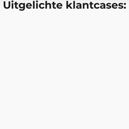
Uitgelichte klantcases:
Digitale Vaardigheden
Noorderbreedt
succesvol over op
Met ruim 3.000 medewer
ngen en persoonlijke
voortdurende ontwikkelb