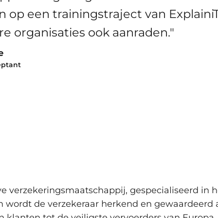
 op een trainingstraject van ExplainiT
re organisaties ook aanraden."
e
eptant
e verzekeringsmaatschappij, gespecialiseerd in h
en wordt de verzekeraar herkend en gewaardeerd 
klanten tot de veiligste vervoerders van Europa. 