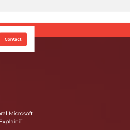
g
Contact
al Microsoft
ExplainiT