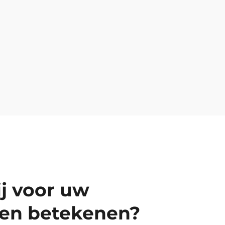
an de slag, zonder
voor trainingen die mede
nter en veiliger.
vaardiger maken.
Lees meer→
j voor uw
nen betekenen?