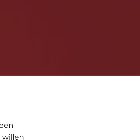
 een
 willen