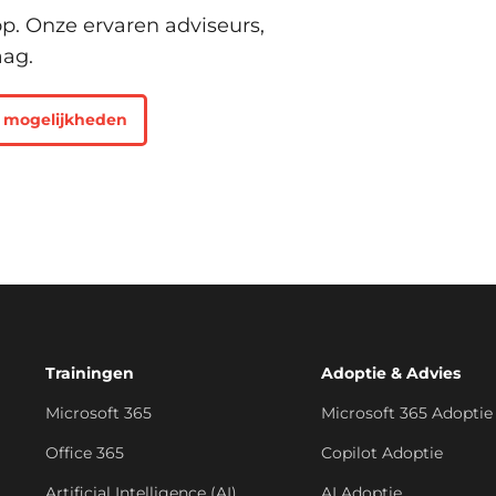
p. Onze ervaren adviseurs,
aag.
 mogelijkheden
Trainingen
Adoptie & Advies
Microsoft 365
Microsoft 365 Adoptie
Office 365
Copilot Adoptie
Artificial Intelligence (AI)
AI Adoptie