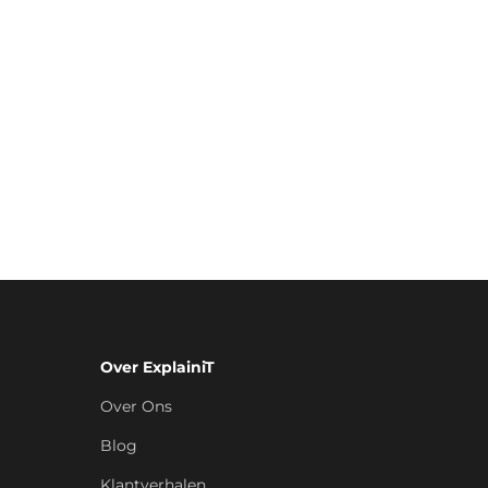
Han Eshuis
Accountmanager
📞 088-122 55 88
Over ExplainiT
Over Ons
Blog
Klantverhalen