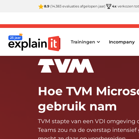
8.9
(14.383 evaluaties afgelopen jaar)
4x
verkozen tot
Trainingen
Incompany
Hoe TVM Microso
gebruik nam
TVM stapte van een VDI omgeving o
Teams zou na de overstap intensief
mocht ze daar op voorbereiden.