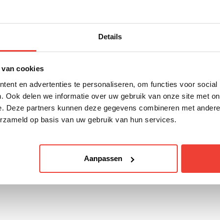
ebben deelgenomen aan he trainingstraject zich
nis beschikken en er effectief gebruik van maken
Details
duidelijk te zien, evenals de behoefte om de train
mers erg enthousiast over de trainingsinhoud en 
 van cookies
ent en advertenties te personaliseren, om functies voor social
. Ook delen we informatie over uw gebruik van onze site met on
eem contact op
e. Deze partners kunnen deze gegevens combineren met andere i
erzameld op basis van uw gebruik van hun services.
Aanpassen