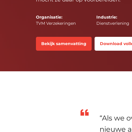
Organisatie:
Industrie:
TVM Verzekeringen
Dienstverlening
Bekijk samenvatting
Download voll
“Als we 
nieuwe ap