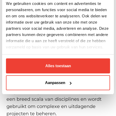
budget en kwaliteitsniveau.
We gebruiken cookies om content en advertenties te
Projectmanagement omvat het gebruik
personaliseren, om functies voor social media te bieden
en om ons websiteverkeer te analyseren. Ook delen we
van methodologieën, technieken en tools
informatie over uw gebruik van onze site met onze
om projecten te initiëren, te plannen, uit te
partners voor social media, adverteren en analyse. Deze
voeren en te beheren, en om de betrokken
partners kunnen deze gegevens combineren met andere
stakeholders te coördineren.
informatie die u aan ze heeft verstrekt of die ze hebben
verzameld op basis van uw gebruik van hun services.
Het doel van projectmanagement is om
projecten op een efficiënte en effectieve
manier uit te voeren en tot een goed einde
Alles toestaan
te brengen, met als resultaat het realiseren
van de gewenste resultaten en het
Aanpassen
bereiken van de beoogde doelen.
Projectmanagement is van toepassing op
een breed scala van disciplines en wordt
gebruikt om complexe en uitdagende
projecten te beheren.