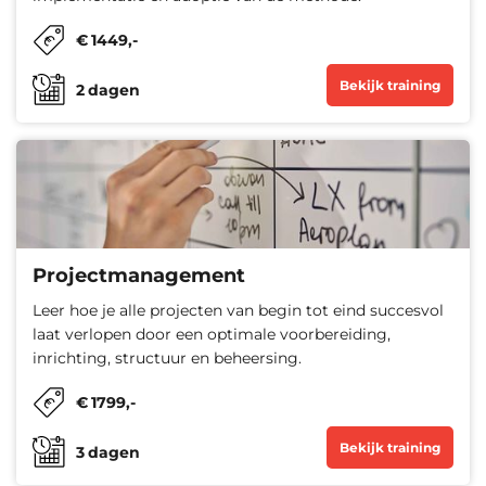
€
1449
,-
Bekijk training
2
dagen
Projectmanagement
Leer hoe je alle projecten van begin tot eind succesvol
laat verlopen door een optimale voorbereiding,
inrichting, structuur en beheersing.
€
1799
,-
Bekijk training
3
dagen