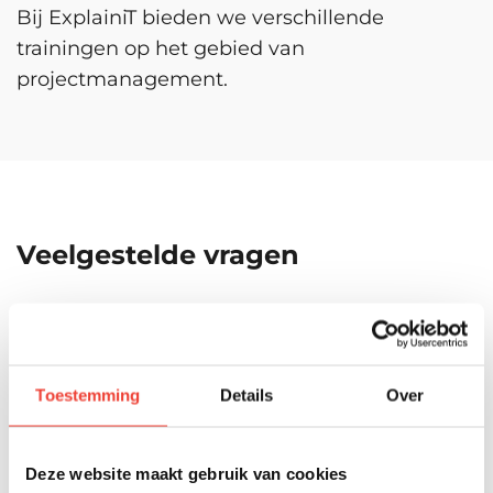
Bij ExplainiT bieden we verschillende
trainingen op het gebied van
projectmanagement.
Veelgestelde vragen
Wat is projectmanagement?
Projectmanagement is de praktijk van het
Toestemming
Details
Over
plannen, uitvoeren, bewaken en beheren
van projecten om specifieke doelen te
bereiken binnen een bepaald tijdsbestek,
Deze website maakt gebruik van cookies