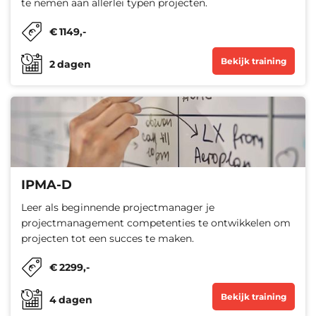
te nemen aan allerlei typen projecten.
€
1149
,-
Bekijk training
2
dagen
IPMA-D
Leer als beginnende projectmanager je
projectmanagement competenties te ontwikkelen om
projecten tot een succes te maken.
€
2299
,-
Bekijk training
4
dagen