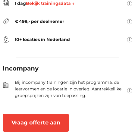
Bekijk trainingsdata ↓
1
dag
locatie, trainingsmateriaal, lunch,
De locaties zijn Amsterdam,
koffie en thee.
Arnhem, Den Haag, Eindhoven,
€
499
,-
per deelnemer
Groningen, Hengelo, Rotterdam,
Utrecht, Zwolle en Virtueel.
10+ locaties in Nederland
Als opleider denken we graag
mee over jullie leerbehoeften.
Samen stellen we de oplossing
Incompany
vast die optimaal aansluit bij
jullie praktijksituatie.
Bij incompany trainingen zijn het programma, de
leervormen en de locatie in overleg. Aantrekkelijke
groepsprijzen zijn van toepassing.
Vraag offerte aan