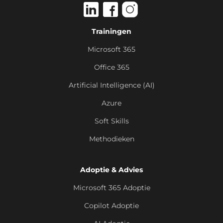
Rotterdam, Utrecht, Zwolle en
Woensdag 3 Februari 2027
Virtueel.
Trainingen
Beschikbare trainingslocaties
Microsoft 365
Office 365
Inschrijven
Artificial Intelligence (AI)
Azure
Soft Skills
Methodieken
Adoptie & Advies
Microsoft 365 Adoptie
Copilot Adoptie