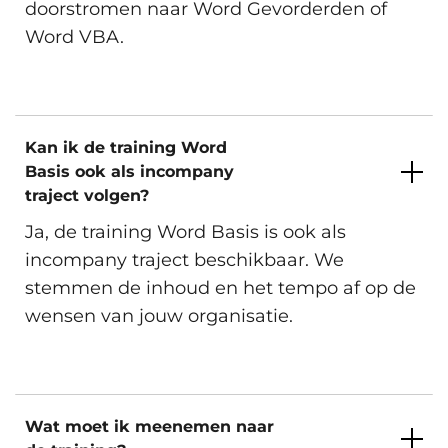
Eindhoven, Groningen, Hengelo,
doorstromen naar Word Gevorderden of
Rotterdam, Utrecht, Zwolle en
Word VBA.
Woensdag 18 November 2026
Virtueel.
Beschikbare trainingslocaties
Kan ik de training Word
Inschrijven
Basis ook als incompany
Amsterdam, Arnhem, Den Haag,
traject volgen?
Eindhoven, Groningen, Hengelo,
Rotterdam, Utrecht, Zwolle en
Ja, de training Word Basis is ook als
Maandag 23 November 2026
Virtueel.
incompany traject beschikbaar. We
stemmen de inhoud en het tempo af op de
Beschikbare trainingslocaties
wensen van jouw organisatie.
Inschrijven
Amsterdam, Arnhem, Den Haag,
Eindhoven, Groningen, Hengelo,
Wat moet ik meenemen naar
Rotterdam, Utrecht, Zwolle en