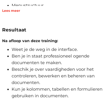
Menustructuur
Lees meer
Documenten aanmaken en wijzigen
Werken met selecties
Weergave van documenten
Resultaat
Zoeken en vervangen
Opmaak
Na afloop van deze training:
Sjablonen gebruiken
Weet je de weg in de interface.
Tekenopmaak
Ben je in staat professioneel ogende
Alinea’s opmaken
documenten te maken.
Documenten opmaken
Beschik je over vaardigheden voor het
controleren, bewerken en beheren van
Controleren, bewerken & beheren
documenten.
Spelling- en grammaticacontrole
Kun je kolommen, tabellen en formulieren
Opsommingstekens
gebruiken in documenten.
Kop- en voettekst
Paginanummering