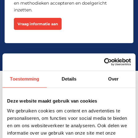
en methodieken accepteren en doelgericht
inzetten.
Beschikbare trainingslocaties
Vraag informatie aan
Inschrijven
Amsterdam, Arnhem, Den Haag,
Eindhoven, Groningen, Hengelo,
Rotterdam, Utrecht, Zwolle en
Woensdag 7 Oktober 2026
Virtueel.
Beschikbare trainingslocaties
Toestemming
Details
Over
350.000+ cursisten getraind van organisaties
Inschrijven
in diverse branches
Amsterdam, Arnhem, Den Haag,
Deze website maakt gebruik van cookies
Eindhoven, Groningen, Hengelo,
We gebruiken cookies om content en advertenties te
Rotterdam, Utrecht, Zwolle en
Dinsdag 13 Oktober 2026
Virtueel.
personaliseren, om functies voor social media te bieden
en om ons websiteverkeer te analyseren. Ook delen we
informatie over uw gebruik van onze site met onze
Beschikbare trainingslocaties