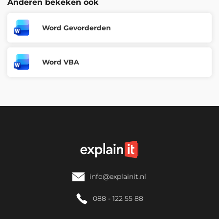
Anderen bekeken ook
Amsterdam, Arnhem, Den Haag,
Eindhoven, Groningen, Hengelo,
Rotterdam, Utrecht, Zwolle en
Word Gevorderden
Maandag 18 Januari 2027
Virtueel.
Word VBA
Beschikbare trainingslocaties
Inschrijven
Amsterdam, Arnhem, Den Haag,
Eindhoven, Groningen, Hengelo,
Rotterdam, Utrecht, Zwolle en
Maandag 25 Januari 2027
Virtueel.
Beschikbare trainingslocaties
info@explainit.nl
Inschrijven
088 - 122 55 88
Amsterdam, Arnhem, Den Haag,
Eindhoven, Groningen, Hengelo,