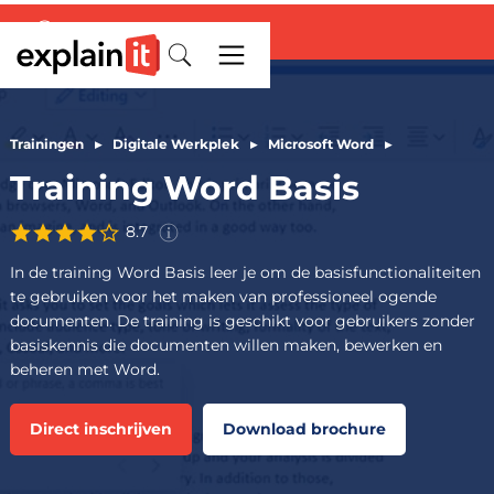
Deze score is gebaseerd op
ervaringen van
504
deelnemers
Trainingen
▸
Digitale Werkplek
▸
Microsoft Word
▸
aan de
training
Word Basis
in de
Training Word Basis
afgelopen 3 jaar.
8.7
In de training Word Basis leer je om de basisfunctionaliteiten
te gebruiken voor het maken van professioneel ogende
documenten. De training is geschikt voor gebruikers zonder
basiskennis die documenten willen maken, bewerken en
beheren met Word.
Direct inschrijven
Download brochure