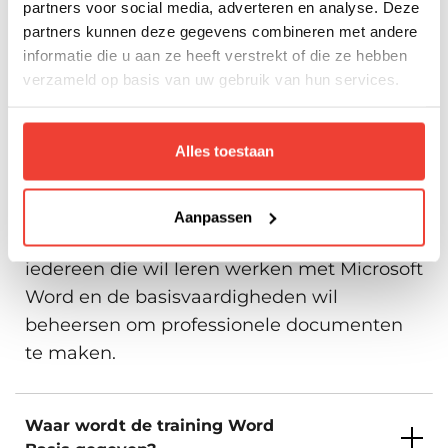
partners voor social media, adverteren en analyse. Deze
partners kunnen deze gegevens combineren met andere
Inschrijven
informatie die u aan ze heeft verstrekt of die ze hebben
Amsterdam, Arnhem, Den Haag,
verzameld op basis van uw gebruik van hun services.
Eindhoven, Groningen, Hengelo,
Veelgestelde vragen
Rotterdam, Utrecht, Zwolle en
Maandag 19 Oktober 2026
Virtueel.
Alles toestaan
Voor wie is de training Word
Beschikbare trainingslocaties
Basis bedoeld?
Aanpassen
De training Word Basis is bedoeld voor
Inschrijven
iedereen die wil leren werken met Microsoft
Amsterdam, Arnhem, Den Haag,
Word en de basisvaardigheden wil
Eindhoven, Groningen, Hengelo,
Rotterdam, Utrecht, Zwolle en
beheersen om professionele documenten
Maandag 26 Oktober 2026
Virtueel.
te maken.
Beschikbare trainingslocaties
Waar wordt de training Word
Inschrijven