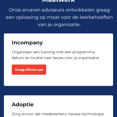
Rotterdam, Utrecht, Zwolle en
Woensdag 16 September 2026
Virtueel.
Onze ervaren adviseurs ontwikkelen graag
een oplossing op maat voor de leerbehoeften
Beschikbare trainingslocaties
van je organisatie.
Inschrijven
Incompany
Amsterdam, Arnhem, Den Haag,
Eindhoven, Groningen, Hengelo,
Organiseer een training met een programma,
Rotterdam, Utrecht, Zwolle en
datum en locatie naar keuze voor je organisatie.
Vrijdag 18 September 2026
Virtueel.
Vraag offerte aan
Beschikbare trainingslocaties
Inschrijven
Amsterdam, Arnhem, Den Haag,
Eindhoven, Groningen, Hengelo,
Adoptie
Rotterdam, Utrecht, Zwolle en
Maandag 28 September 2026
Virtueel.
Zorg ervoor dat medewerkers nieuwe technologie