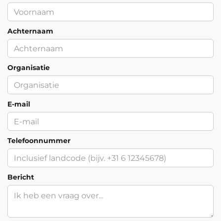
Beschikbare trainingslocaties
Achternaam
Inschrijven
Amsterdam, Arnhem, Den Haag,
Eindhoven, Groningen, Hengelo,
Organisatie
Rotterdam, Utrecht, Zwolle en
Maandag 21 December 2026
Virtueel.
E-mail
Beschikbare trainingslocaties
Inschrijven
Telefoonnummer
Amsterdam, Arnhem, Den Haag,
Eindhoven, Groningen, Hengelo,
Rotterdam, Utrecht, Zwolle en
Bericht
Maandag 28 December 2026
Virtueel.
Beschikbare trainingslocaties