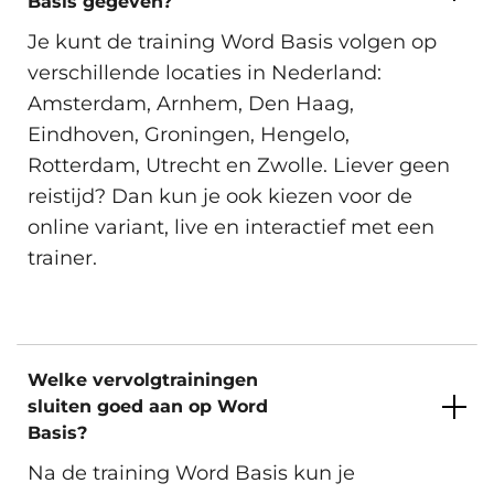
Basis gegeven?
Amsterdam, Arnhem, Den Haag,
Je kunt de training Word Basis volgen op
Eindhoven, Groningen, Hengelo,
verschillende locaties in Nederland:
Rotterdam, Utrecht, Zwolle en
Dinsdag 3 November 2026
Amsterdam, Arnhem, Den Haag,
Virtueel.
Eindhoven, Groningen, Hengelo,
Beschikbare trainingslocaties
Rotterdam, Utrecht en Zwolle. Liever geen
reistijd? Dan kun je ook kiezen voor de
Inschrijven
online variant, live en interactief met een
Amsterdam, Arnhem, Den Haag,
trainer.
Eindhoven, Groningen, Hengelo,
Rotterdam, Utrecht, Zwolle en
Vrijdag 6 November 2026
Virtueel.
Welke vervolgtrainingen
Beschikbare trainingslocaties
sluiten goed aan op Word
Basis?
Inschrijven
Na de training Word Basis kun je
Amsterdam, Arnhem, Den Haag,