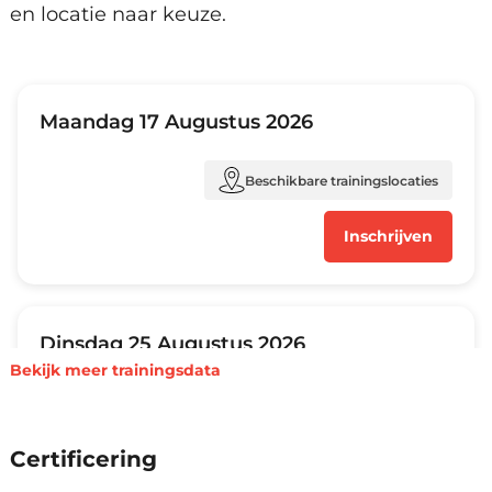
en locatie naar keuze.
Amsterdam, Arnhem, Den Haag,
Eindhoven, Groningen, Hengelo,
Rotterdam, Utrecht, Zwolle en
Maandag 17 Augustus 2026
Virtueel.
Beschikbare trainingslocaties
Inschrijven
Amsterdam, Arnhem, Den Haag,
Eindhoven, Groningen, Hengelo,
Rotterdam, Utrecht, Zwolle en
Dinsdag 25 Augustus 2026
Virtueel.
Bekijk meer trainingsdata
Beschikbare trainingslocaties
Certificering
Inschrijven