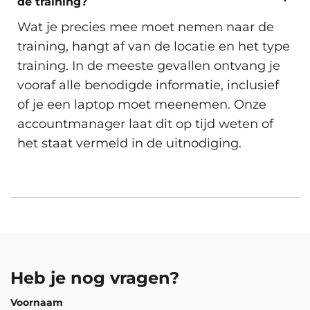
de training?
Woensdag 2 December 2026
Virtueel.
Wat je precies mee moet nemen naar de
Beschikbare trainingslocaties
training, hangt af van de locatie en het type
training. In de meeste gevallen ontvang je
Inschrijven
vooraf alle benodigde informatie, inclusief
Amsterdam, Arnhem, Den Haag,
of je een laptop moet meenemen. Onze
Eindhoven, Groningen, Hengelo,
accountmanager laat dit op tijd weten of
Rotterdam, Utrecht, Zwolle en
het staat vermeld in de uitnodiging.
Dinsdag 8 December 2026
Virtueel.
Beschikbare trainingslocaties
Inschrijven
Amsterdam, Arnhem, Den Haag,
Eindhoven, Groningen, Hengelo,
Rotterdam, Utrecht, Zwolle en
Heb je nog vragen?
Dinsdag 15 December 2026
Virtueel.
Voornaam