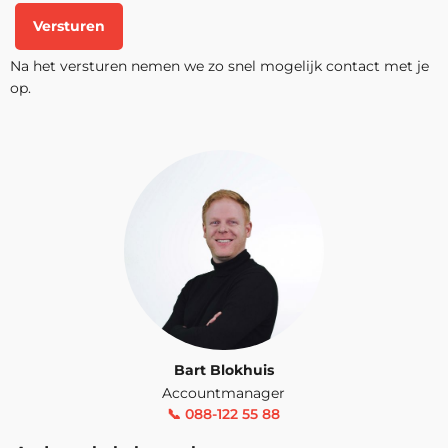
Inschrijven
Versturen
Amsterdam, Arnhem, Den Haag,
Na het versturen nemen we zo snel mogelijk contact met je
Eindhoven, Groningen, Hengelo,
op.
Rotterdam, Utrecht, Zwolle en
Dinsdag 5 Januari 2027
Virtueel.
Beschikbare trainingslocaties
Inschrijven
Amsterdam, Arnhem, Den Haag,
Eindhoven, Groningen, Hengelo,
Rotterdam, Utrecht, Zwolle en
Maandag 11 Januari 2027
Virtueel.
Bart Blokhuis
Beschikbare trainingslocaties
Accountmanager
📞 088-122 55 88
Inschrijven