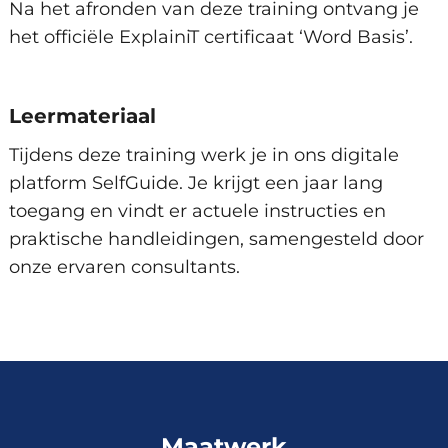
Amsterdam, Arnhem, Den Haag,
Na het afronden van deze training ontvang je
Eindhoven, Groningen, Hengelo,
het officiële ExplainiT certificaat ‘Word Basis’.
Rotterdam, Utrecht, Zwolle en
Vrijdag 28 Augustus 2026
Virtueel.
Leermateriaal
Beschikbare trainingslocaties
Tijdens deze training werk je in ons digitale
Inschrijven
platform SelfGuide. Je krijgt een jaar lang
Amsterdam, Arnhem, Den Haag,
toegang en vindt er actuele instructies en
Eindhoven, Groningen, Hengelo,
praktische handleidingen, samengesteld door
Rotterdam, Utrecht, Zwolle en
onze ervaren consultants.
Woensdag 9 September 2026
Virtueel.
Beschikbare trainingslocaties
Inschrijven
Amsterdam, Arnhem, Den Haag,
Eindhoven, Groningen, Hengelo,
Maatwerk