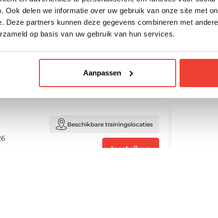
 startdatum en locatie naar keuze.
Eindhoven, Groningen, Hengelo,
. Ook delen we informatie over uw gebruik van onze site met on
Rotterdam, Utrecht, Zwolle en
e. Deze partners kunnen deze gegevens combineren met andere i
Virtueel.
erzameld op basis van uw gebruik van hun services.
Beschikbare trainingslocaties
6
Amsterdam, Arnhem, Den Haag,
Aanpassen
Inschrijven
Eindhoven, Groningen, Hengelo,
6
Rotterdam, Utrecht, Zwolle en
Virtueel.
Beschikbare trainingslocaties
26
Amsterdam, Arnhem, Den Haag,
Inschrijven
Eindhoven, Groningen, Hengelo,
026
Rotterdam, Utrecht, Zwolle en
Virtueel.
Beschikbare trainingslocaties
2026
Amsterdam, Arnhem, Den Haag,