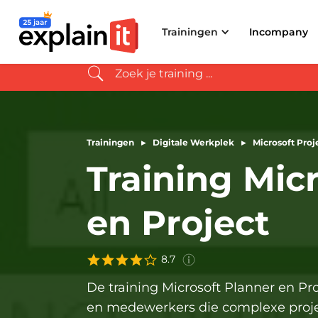
8.9
(14.383 evaluaties afgelopen jaar)
4x
verkozen tot
Trainingen
Incompany
Trainingen
▸
Digitale Werkplek
▸
Microsoft Proj
Training Mic
Deze score is gebaseerd op
ervaringen van
316
deelneme
aan de
training
Microsoft
en Project
Planner en Project
in de
afgelopen 3 jaar.
8.7
De training Microsoft Planner en Pr
en medewerkers die complexe projec