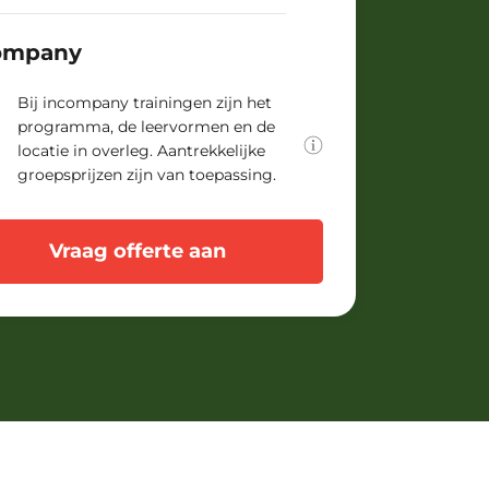
Als opleider denken we graag
mee over jullie leerbehoeften.
ompany
Samen stellen we de oplossing
vast die optimaal aansluit bij
jullie praktijksituatie.
Bij incompany trainingen zijn het
programma, de leervormen en de
locatie in overleg. Aantrekkelijke
groepsprijzen zijn van toepassing.
Vraag offerte aan