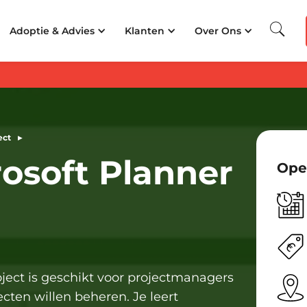
 Beste Opleider van Nederland
350.000+
cursisten getraind
25+
jaar ervarin
Adoptie & Advies
Klanten
Over Ons
ect
▸
rosoft Planner
Ope
rs
oject is geschikt voor projectmanagers
ten willen beheren. Je leert