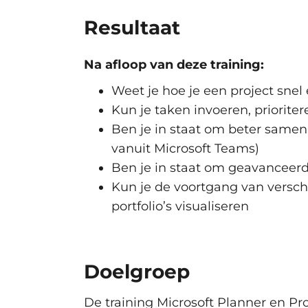
Lijst-, raster- en bordweergave
Resultaat
Taakgeschiedenis bijhouden en
Tijdlijnweergave (Gantt-grafiek)
Na afloop van deze training:
Prioriteiten, labels en mijlpalen
Doelen en premium sjablonen
Weet je hoe je een project snel 
Kun je taken invoeren, priorit
Geavanceerde functionaliteiten
Ben je in staat om beter same
Taakafhankelijkheden met voor
vanuit Microsoft Teams)
Roadmaps en basislijnen instel
Ben je in staat om geavanceer
Kritieke paden identificeren e
Kun je de voortgang van versch
Portfolio- en programmabeheer
portfolio’s visualiseren
Resources aanvragen en toewij
Financiën, budgettering en ko
Dashboards, grafieken en rapp
Doelgroep
Microsoft 365 Copilot in Planne
Gebruik van Microsoft Power P
De training Microsoft Planner en Pr