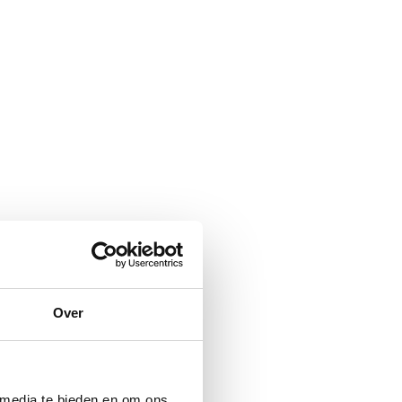
Over
 media te bieden en om ons