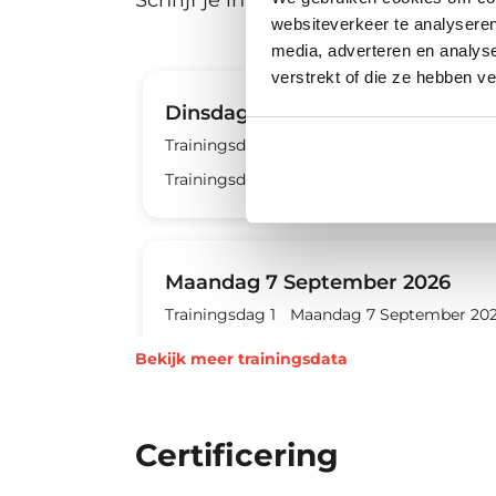
Schrijf je in voor de training op een
websiteverkeer te analyseren
media, adverteren en analys
verstrekt of die ze hebben v
Dinsdag 25 Augustus 2026
Trainingsdag 1
Dinsdag 25 Augustus 202
Trainingsdag 2
Dinsdag 1 September 202
Maandag 7 September 2026
Trainingsdag 1
Maandag 7 September 20
Trainingsdag 2
Maandag 14 September 2
Bekijk meer trainingsdata
Certificering
Woensdag 23 September 2026
Trainingsdag 1
Woensdag 23 September 