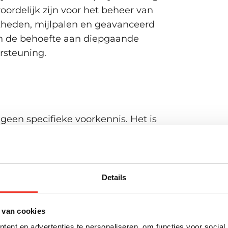
ten
ordelijk zijn voor het beheer van
kheden, mijlpalen en geavanceerd
 in de behoefte aan diepgaande
rosoft Teams
rsteuning.
samenwerken
ie binnen projecten
nwerking
geen specifieke voorkennis. Het is
icrosoft 365 te hebben en
 en projectmanagementprincipes te
Details
 van cookies
Amsterdam, Arnhem, Den Haag,
ent en advertenties te personaliseren, om functies voor social