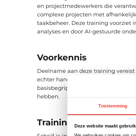
Visuele, interactieve routekaar
en projectmedewerkers die verantwo
Samenwerking en productiviteit
complexe projecten met afhankelij
taakbeheer. Deze training voorziet
Integratie van Planner met Mic
analyses en door AI-gestuurde onde
Best practices voor efficiënt 
Taakgesprekken en communicat
Sprint- en backlogbeheer
Voorkennis
Gasttoegang en externe same
Deelname aan deze training vereist 
echter handig om basiskennis van M
basisbegrippen rondom taakbeheer
hebben.
Toestemming
Trainingsdata
Deze website maakt gebruik
We gebruiken cookies om cont