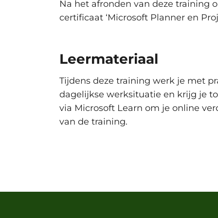
Na het afronden van deze training on
Trainingsdag 2
Woensdag 30 September 
certificaat ‘Microsoft Planner en Proj
Dinsdag 6 Oktober 2026
Leermateriaal
Trainingsdag 1
Dinsdag 6 Oktober 2026
Tijdens deze training werk je met pr
Trainingsdag 2
Dinsdag 13 Oktober 2026
dagelijkse werksituatie en krijg je 
via Microsoft Learn om je online ve
van de training.
Maandag 19 Oktober 2026
Trainingsdag 1
Maandag 19 Oktober 2026
Trainingsdag 2
Maandag 26 Oktober 2026
Woensdag 4 November 2026