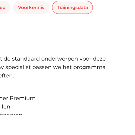
oep
Voorkennis
Trainingsdata
 de standaard onderwerpen voor deze
ny specialist passen we het programma
ften.
anner Premium
llen
 beheren
en subtaken
kets