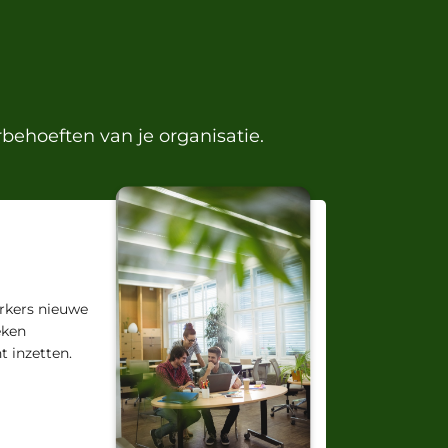
behoeften van je organisatie.
rkers nieuwe
eken
t inzetten.