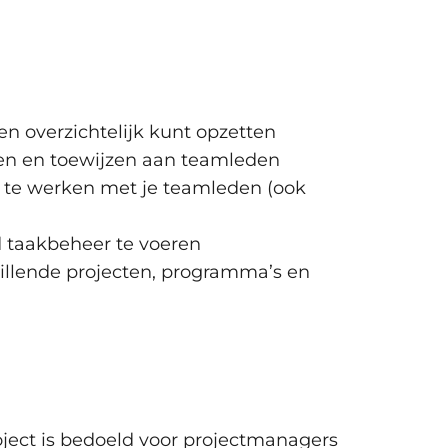
n gebruiken
 analyseren
 instellen
 toepassen
en overzichtelijk kunt opzetten
eren en toewijzen aan teamleden
n te werken met je teamleden (ook
sprong en vertraging
len
d taakbeheer te voeren
n bewaken
illende projecten, programma’s en
 in Planner
zen
stenbeheer binnen projecten
ortages
r (Preview)
latform
oject is bedoeld voor projectmanagers