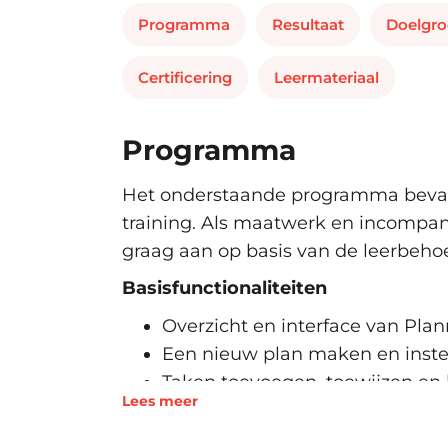
Programma
Resultaat
Doelgr
Certificering
Leermateriaal
Programma
Het onderstaande programma bevat
training. Als maatwerk en incompa
graag aan op basis van de leerbehoe
Basisfunctionaliteiten
Overzicht en interface van Pl
Een nieuw plan maken en inste
Taken toevoegen, toewijzen en
Lees meer
Aangepaste velden voor taken 
Structuur aanbrengen met buc