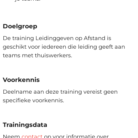
Visie van de organisatie
Koers bepalen
Afspraken maken
Doelgroep
Delen van successen
Tegenslagen relativeren
De training Leidinggeven op Afstand is
geschikt voor iedereen die leiding geeft aan
teams met thuiswerkers.
Voorkennis
Deelname aan deze training vereist geen
specifieke voorkennis.
Trainingsdata
Neem
contact
op voor informatie over