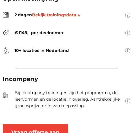
van 09:30 tot 16:30.
De prijs is exclusief btw en inclusief
Bekijk trainingsdata ↓
2
dagen
locatie, trainingsmateriaal, lunch,
De locaties zijn Amsterdam,
koffie en thee.
Arnhem, Den Haag, Eindhoven,
€
1149
,-
per deelnemer
Groningen, Hengelo, Rotterdam,
Utrecht, Zwolle en Virtueel.
10+ locaties in Nederland
Als opleider denken we graag
mee over jullie leerbehoeften.
Samen stellen we de oplossing
Incompany
vast die optimaal aansluit bij
jullie praktijksituatie.
Bij incompany trainingen zijn het programma, de
leervormen en de locatie in overleg. Aantrekkelijke
groepsprijzen zijn van toepassing.
Vraag offerte aan