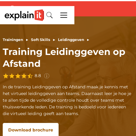
Trainingen
▸
Soft Skills
▸
Leidinggeven
▸
Deze score is gebaseerd op
Training Leidinggeven op
ervaringen van
332
deelnemers
aan de
training
Leidinggeven op
Afstand
Afstand
in de afgelopen 3 jaar.
8.8
In de training Leidinggeven op Afstand maak je kennis met
het virtueel leidinggeven aan teams. Daarnaast leer je hoe je
te allen tijde de volledige controle houdt over teams met
thuiswerkende leden. De training is bedoeld voor iedereen
die virtueel leiding geeft aan teams.
Download brochure