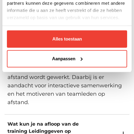
partners kunnen deze gegevens combineren met andere
informatie die u aan ze heeft verstrekt of die ze hebben
Veelgestelde vragen
verzameld op basis van uw gebruik van hun services.
Wat leer je over
Alles toestaan
communicatie met virtuele
teams?
Aanpassen
Je leert hoe je effectief communiceert met
teamleden en stakeholders wanneer er op
afstand wordt gewerkt. Daarbij is er
aandacht voor interactieve samenwerking
en het motiveren van teamleden op
afstand.
Wat kun je na afloop van de
training Leidinggeven op