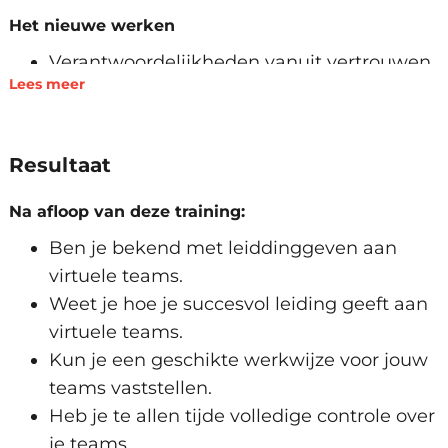
Het nieuwe werken
Verantwoordelijkheden vanuit vertrouwen
Lees meer
Controle nemen of loslaten
Sturen op basis van verwachtingen en
resultaten
Resultaat
Flexibiliteit in werken vanuit huis en
kantoor
Na afloop van deze training:
Virtueel leidinggeven aan teams
Ben je bekend met leiddinggeven aan
Interactieve samenwerking
virtuele teams.
Verschillende systemen
Weet je hoe je succesvol leiding geeft aan
Vormen van online meetings
virtuele teams.
Zelfmotivatie van teamleden
Kun je een geschikte werkwijze voor jouw
Communicatie met stakeholders
teams vaststellen.
Heb je te allen tijde volledige controle over
Werkwijze
je teams.