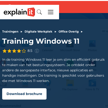
Deze score is gebaseerd op
ervaringen van
248
deelnemers
Trainingen
▸
Digitale Werkplek
▸
Office Overig
▸
aan de
training
Windows 11
in de
Training Windows 11
afgelopen 3 jaar.
8.5
In de training Windows 11 leer je om slim en efficiënt gebruik
te maken van het besturingssysteem. Je ontdekt onder
andere de aangepaste interface, nieuwe applicaties en
handige instellingen. De training is geschikt voor gebruikers
die met Windows 11 werken.
Download brochure