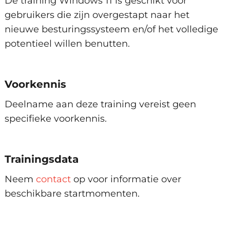
De training Windows 11 is geschikt voor
Microsoft Teams
gebruikers die zijn overgestapt naar het
nieuwe besturingssysteem en/of het volledige
Instellingen
potentieel willen benutten.
Systeeminstellingen
Meldingen beheren
Bestanden opslaan in de cloud
Voorkennis
Bestanden organiseren
Deelname aan deze training vereist geen
Bibliotheken en mappen
specifieke voorkennis.
Bestanden zoeken
Bestanden kopiëren en verplaatsen
Trainingsdata
Bestanden (definitief) verwijderen
Neem
contact
op voor informatie over
beschikbare startmomenten.