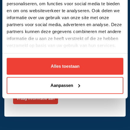
personaliseren, om functies voor social media te bieden
Organiseer een training met een programma,
datum en locatie naar keuze voor je organisatie.
en om ons websiteverkeer te analyseren. Ook delen we
informatie over uw gebruik van onze site met onze
Vraag offerte aan
partners voor social media, adverteren en analyse. Deze
partners kunnen deze gegevens combineren met andere
informatie die u aan ze heeft verstrekt of die ze hebben
verzameld op basis van uw gebruik van hun services.
Adoptie
Alles toestaan
Zorg ervoor dat medewerkers nieuwe technologie
en methodieken accepteren en doelgericht
inzetten.
Aanpassen
Vraag informatie aan