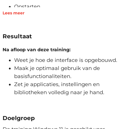
Opstarten
Lees meer
De indeling
Startmenu
Verkenner
Resultaat
Nieuwe functies
Bediening
Na afloop van deze training:
Aanmelden, afmelden en afsluiten
Weet je hoe de interface is opgebouwd.
Muis en toetsenbord slim gebruiken
Maak je optimaal gebruik van de
Bureaublad indelen
basisfunctionaliteiten.
Zoekfunctie
Zet je applicaties, instellingen en
Sneltoetsen toepassen
bibliotheken volledig naar je hand.
Widgets
Applicaties
Doelgroep
Microsoft Store
Microsoft Edge