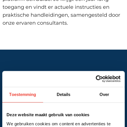
toegang en vindt er actuele instructies en
praktische handleidingen, samengesteld door
onze ervaren consultants.
Maatwerk
Onze ervaren adviseurs ontwikkelen graag
een oplossing op maat voor de leerbehoeften
Toestemming
Details
Over
van je organisatie.
Deze website maakt gebruik van cookies
Incompany
We gebruiken cookies om content en advertenties te