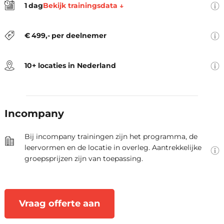
Bekijk trainingsdata ↓
1
dag
locatie, trainingsmateriaal, lunch,
De locaties zijn Amsterdam,
koffie en thee.
Arnhem, Den Haag, Eindhoven,
€
499
,-
per deelnemer
Groningen, Hengelo, Rotterdam,
Utrecht, Zwolle en Virtueel.
10+ locaties in Nederland
Als opleider denken we graag
mee over jullie leerbehoeften.
Samen stellen we de oplossing
Incompany
vast die optimaal aansluit bij
jullie praktijksituatie.
Bij incompany trainingen zijn het programma, de
leervormen en de locatie in overleg. Aantrekkelijke
groepsprijzen zijn van toepassing.
Vraag offerte aan