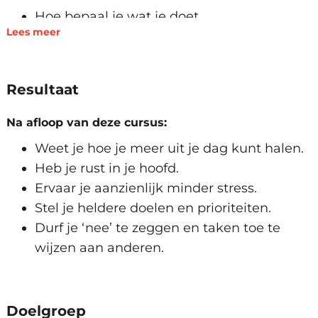
Hoe bepaal je wat je doet
Lees meer
Wat zijn je tijdrovers
Onderbrekingen en afleiding
Effectiviteit en efficiëntie
Resultaat
Patronen en gewoonten
Bewezen time management methodes
Na afloop van deze cursus:
80-20 regel
Weet je hoe je meer uit je dag kunt halen.
Mindfulness
Heb je rust in je hoofd.
3 E’s: effectiviteit, efficiëntie en energie
Ervaar je aanzienlijk minder stress.
Prioriteitenmatrix
Stel je heldere doelen en prioriteiten.
Getting Things Done methode
Durf je ‘nee’ te zeggen en taken toe te
wijzen aan anderen.
Time management in de praktijk
Doelen bepalen
Prioriteiten stellen
Doelgroep
Realistisch taken plannen en delegeren