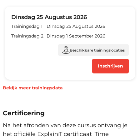
Amsterdam, Arnhem, Den Haag,
Dinsdag 25 Augustus 2026
Eindhoven, Groningen, Hengelo,
Trainingsdag 1
Dinsdag 25 Augustus 2026
Rotterdam, Utrecht, Zwolle en
Virtueel.
Trainingsdag 2
Dinsdag 1 September 2026
Beschikbare trainingslocaties
Inschrijven
Bekijk meer trainingsdata
Amsterdam, Arnhem, Den Haag,
Maandag 7 September 2026
Eindhoven, Groningen, Hengelo,
Trainingsdag 1
Maandag 7 September 2026
Rotterdam, Utrecht, Zwolle en
Certificering
Virtueel.
Trainingsdag 2
Maandag 14 September 2026
Na het afronden van deze cursus ontvang je
Beschikbare trainingslocaties
het officiële ExplainiT certificaat ‘Time