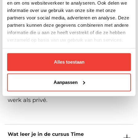
en om ons websiteverkeer te analyseren. Ook delen we
Amsterdam, Arnhem, Den Haag,
informatie over uw gebruik van onze site met onze
Maandag 30 November 2026
Eindhoven, Groningen, Hengelo,
partners voor social media, adverteren en analyse. Deze
Veelgestelde vragen
Trainingsdag 1
Maandag 30 November 2026
Rotterdam, Utrecht, Zwolle en
partners kunnen deze gegevens combineren met andere
Virtueel.
Trainingsdag 2
Maandag 7 December 2026
informatie die u aan ze heeft verstrekt of die ze hebben
verzameld op basis van uw gebruik van hun services.
Beschikbare trainingslocaties
Voor wie is de cursus Time
Management bedoeld?
Inschrijven
Alles toestaan
De cursus Time Management is geschikt
voor iedereen die meer uit de dag wil halen
door beter te plannen, prioriteiten te stellen
Aanpassen
Amsterdam, Arnhem, Den Haag,
Maandag 14 December 2026
en effectiever met tijd om te gaan, zowel in
Eindhoven, Groningen, Hengelo,
werk als privé.
Trainingsdag 1
Maandag 14 December 2026
Rotterdam, Utrecht, Zwolle en
Virtueel.
Trainingsdag 2
Maandag 21 December 2026
Beschikbare trainingslocaties
Wat leer je in de cursus Time