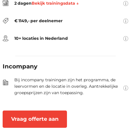
Bekijk trainingsdata ↓
2
dagen
locatie, trainingsmateriaal, lunch,
De locaties zijn Amsterdam,
koffie en thee.
Arnhem, Den Haag, Eindhoven,
€
1149
,-
per deelnemer
Groningen, Hengelo, Rotterdam,
Utrecht, Zwolle en Virtueel.
10+ locaties in Nederland
Als opleider denken we graag
mee over jullie leerbehoeften.
Samen stellen we de oplossing
Incompany
vast die optimaal aansluit bij
jullie praktijksituatie.
Bij incompany trainingen zijn het programma, de
leervormen en de locatie in overleg. Aantrekkelijke
groepsprijzen zijn van toepassing.
Vraag offerte aan