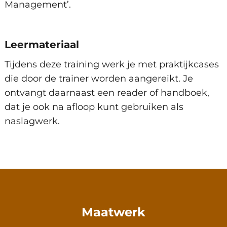
Management’.
Inschrijven
Leermateriaal
Amsterdam, Arnhem, Den Haag,
Maandag 21 September 2026
Eindhoven, Groningen, Hengelo,
Tijdens deze training werk je met praktijkcases
Trainingsdag 1
Maandag 21 September 2026
Rotterdam, Utrecht, Zwolle en
die door de trainer worden aangereikt. Je
Virtueel.
Trainingsdag 2
Maandag 28 September 2026
ontvangt daarnaast een reader of handboek,
dat je ook na afloop kunt gebruiken als
Beschikbare trainingslocaties
naslagwerk.
Inschrijven
Amsterdam, Arnhem, Den Haag,
Maandag 5 Oktober 2026
Eindhoven, Groningen, Hengelo,
Trainingsdag 1
Maandag 5 Oktober 2026
Rotterdam, Utrecht, Zwolle en
Maatwerk
Virtueel.
Trainingsdag 2
Maandag 12 Oktober 2026