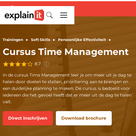
Deze score is gebaseerd op
ervaringen van
1256
deelnemers
aan de
cursus
Time
Trainingen
▸
Soft Skills
▸
Persoonlijke Effectiviteit
▸
Management
in de afgelopen 3
Cursus Time Management
jaar.
8.7
In de cursus Time Management leer je om meer uit je dag te
halen door doelen te stellen, prioritering aan te brengen en
een duidelijke planning te maken. De cursus is bedoeld voor
iedereen die het gevoel heeft dat er meer uit de dag te halen
valt.
Direct inschrijven
Download brochure