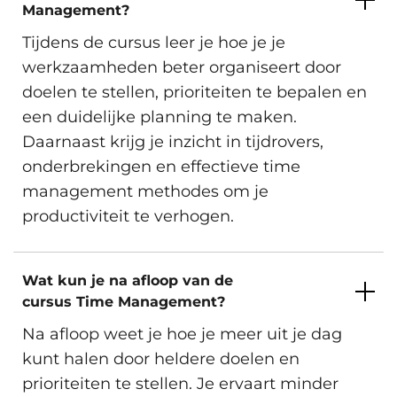
Inschrijven
Management?
Tijdens de cursus leer je hoe je je
werkzaamheden beter organiseert door
Amsterdam, Arnhem, Den Haag,
Maandag 28 December 2026
doelen te stellen, prioriteiten te bepalen en
Eindhoven, Groningen, Hengelo,
een duidelijke planning te maken.
Trainingsdag 1
Maandag 28 December 2026
Rotterdam, Utrecht, Zwolle en
Virtueel.
Daarnaast krijg je inzicht in tijdrovers,
Trainingsdag 2
Dinsdag 5 Januari 2027
onderbrekingen en effectieve time
Beschikbare trainingslocaties
management methodes om je
productiviteit te verhogen.
Inschrijven
Wat kun je na afloop van de
cursus Time Management?
Amsterdam, Arnhem, Den Haag,
Vrijdag 8 Januari 2027
Eindhoven, Groningen, Hengelo,
Na afloop weet je hoe je meer uit je dag
Trainingsdag 1
Vrijdag 8 Januari 2027
Rotterdam, Utrecht, Zwolle en
kunt halen door heldere doelen en
Virtueel.
Trainingsdag 2
Vrijdag 15 Januari 2027
prioriteiten te stellen. Je ervaart minder