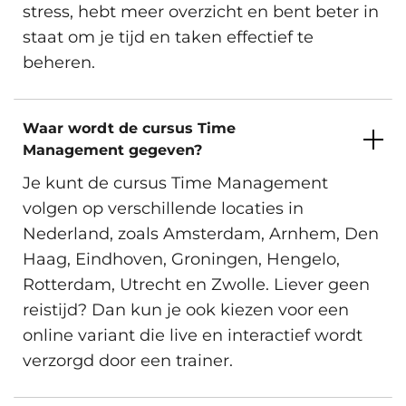
stress, hebt meer overzicht en bent beter in
Beschikbare trainingslocaties
staat om je tijd en taken effectief te
Inschrijven
beheren.
Waar wordt de cursus Time
Amsterdam, Arnhem, Den Haag,
Maandag 25 Januari 2027
Management gegeven?
Eindhoven, Groningen, Hengelo,
Trainingsdag 1
Maandag 25 Januari 2027
Rotterdam, Utrecht, Zwolle en
Je kunt de cursus Time Management
Virtueel.
Trainingsdag 2
Maandag 1 Februari 2027
volgen op verschillende locaties in
Nederland, zoals Amsterdam, Arnhem, Den
Beschikbare trainingslocaties
Haag, Eindhoven, Groningen, Hengelo,
Rotterdam, Utrecht en Zwolle. Liever geen
Inschrijven
reistijd? Dan kun je ook kiezen voor een
online variant die live en interactief wordt
verzorgd door een trainer.