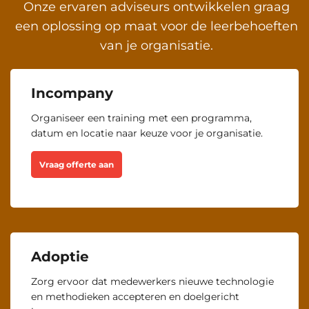
Onze ervaren adviseurs ontwikkelen graag
Beschikbare trainingslocaties
een oplossing op maat voor de leerbehoeften
van je organisatie.
Inschrijven
Incompany
Amsterdam, Arnhem, Den Haag,
Organiseer een training met een programma,
Vrijdag 16 Oktober 2026
Eindhoven, Groningen, Hengelo,
datum en locatie naar keuze voor je organisatie.
Trainingsdag 1
Vrijdag 16 Oktober 2026
Rotterdam, Utrecht, Zwolle en
Virtueel.
Trainingsdag 2
Vrijdag 23 Oktober 2026
Vraag offerte aan
Beschikbare trainingslocaties
Inschrijven
Adoptie
Zorg ervoor dat medewerkers nieuwe technologie
Amsterdam, Arnhem, Den Haag,
Woensdag 4 November 2026
en methodieken accepteren en doelgericht
Eindhoven, Groningen, Hengelo,