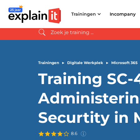
8.9
(14.383 evaluaties afgelopen jaar)
4x
verkozen tot
Trainingen
Incompany
Trainingen
▸
Digitale Werkplek
▸
Microsoft 365
Training SC-
Deze score is gebaseerd op
Administerin
ervaringen van
268
deelnem
aan de
training
SC-401:
Administering Information
Securtity in 
Securtity in Microsoft 365
in
afgelopen 3 jaar.
8.6