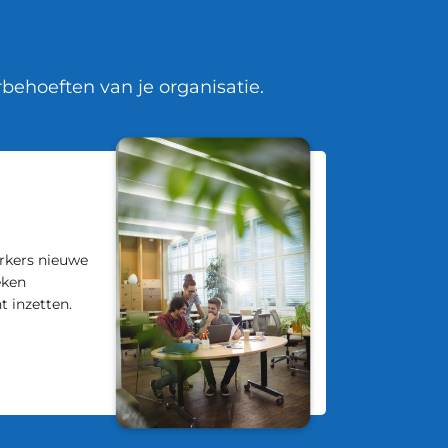
behoeften van je organisatie.
rkers nieuwe
eken
t inzetten.