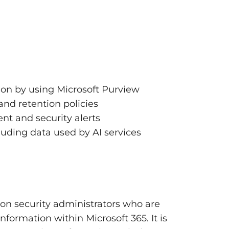
revention and retention
prevention policies
on by using Microsoft Purview
oft Purview Endpoint DLP
and retention policies
ion
t and security alerts
luding data used by AI services
nd activities (30–35%)
ft Purview Insider Risk Management
rts and activities
s
ion security administrators who are
information within Microsoft 365. It is