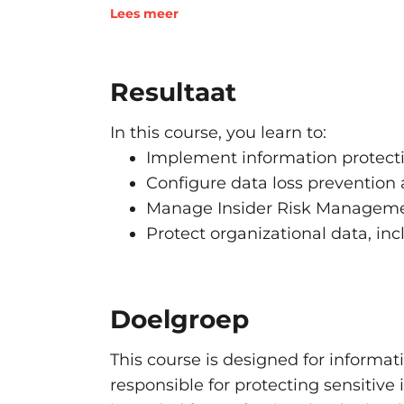
Lees meer
Exchange
Implement data loss p
Resultaat
(30–35%)
In this course, you learn to:
Create and configure data loss 
Implement information protecti
Implement and monitor Micros
Configure data loss prevention 
Implement and manage retent
Manage Insider Risk Managemen
Protect organizational data, inc
Manage risks, alerts, a
Implement and manage Microso
Manage information security ale
Doelgroep
Protect data used by AI service
This course is designed for informat
responsible for protecting sensitive 