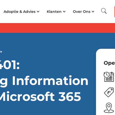
 Beste Opleider van Nederland
350.000+
cursisten getraind
25+
jaar ervarin
Adoptie & Advies
Klanten
Over Ons
▸
401:
Ope
g Information
ers
Microsoft 365
 de