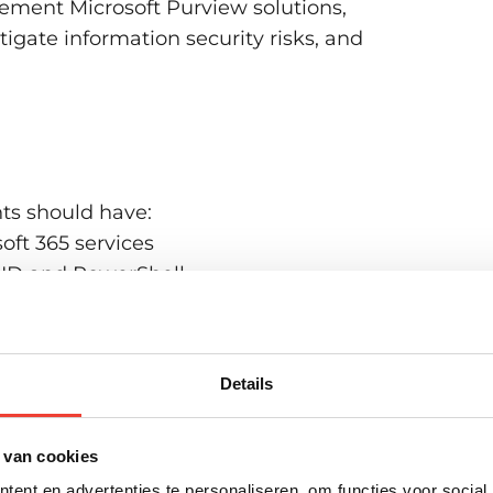
ement Microsoft Purview solutions,
igate information security risks, and
nts should have:
oft 365 services
a ID and PowerShell
efender, Microsoft Purview, and
pps
protection and compliance concept
Details
 van cookies
ent en advertenties te personaliseren, om functies voor social