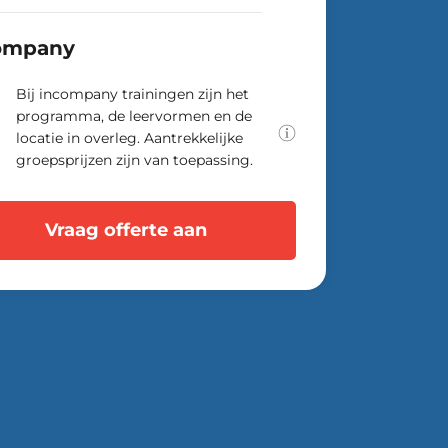
Als opleider denken we graag
mee over jullie leerbehoeften.
ompany
Samen stellen we de oplossing
vast die optimaal aansluit bij
jullie praktijksituatie.
Bij incompany trainingen zijn het
programma, de leervormen en de
locatie in overleg. Aantrekkelijke
groepsprijzen zijn van toepassing.
Vraag offerte aan