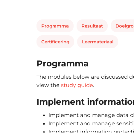
Programma
Resultaat
Doelgr
Certificering
Leermateriaal
Programma
The modules below are discussed du
view the
study guide
.
Implement informatio
Implement and manage data cla
Implement and manage sensitivi
Implement information protecti