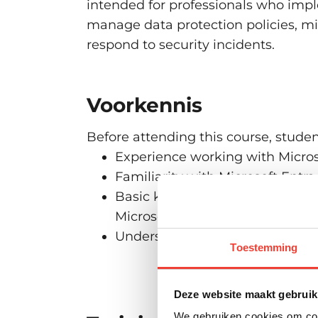
intended for professionals who impl
manage data protection policies, mit
respond to security incidents.
Voorkennis
Before attending this course, stude
Experience working with Micros
Familiarity with Microsoft Entr
Basic knowledge of Microsoft D
Microsoft Defender for Cloud A
Understanding of information 
Toestemming
Deze website maakt gebruik
We gebruiken cookies om cont