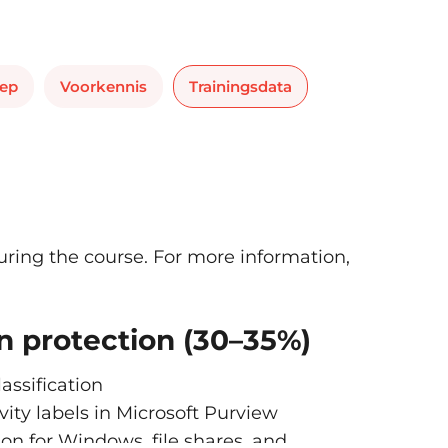
oep
Voorkennis
Trainingsdata
ring the course. For more information,
n protection (30–35%)
ssification
ty labels in Microsoft Purview
on for Windows, file shares, and