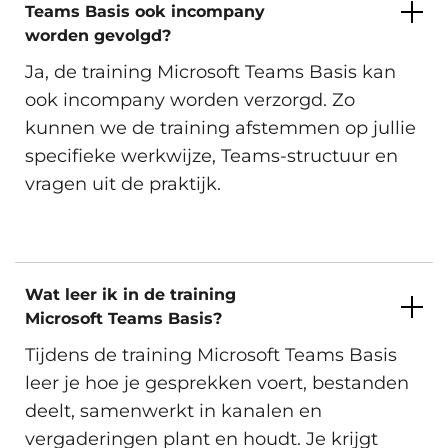
Teams Basis ook incompany
Amsterdam, Arnhem, Den Haag,
worden gevolgd?
Eindhoven, Groningen, Hengelo,
Rotterdam, Utrecht, Zwolle en
Ja, de training Microsoft Teams Basis kan
Dinsdag 17 November 2026
Virtueel.
ook incompany worden verzorgd. Zo
kunnen we de training afstemmen op jullie
Beschikbare trainingslocaties
specifieke werkwijze, Teams-structuur en
vragen uit de praktijk.
Inschrijven
Amsterdam, Arnhem, Den Haag,
Eindhoven, Groningen, Hengelo,
Rotterdam, Utrecht, Zwolle en
Woensdag 25 November 2026
Virtueel.
Wat leer ik in de training
Microsoft Teams Basis?
Beschikbare trainingslocaties
Tijdens de training Microsoft Teams Basis
leer je hoe je gesprekken voert, bestanden
Inschrijven
deelt, samenwerkt in kanalen en
Amsterdam, Arnhem, Den Haag,
vergaderingen plant en houdt. Je krijgt