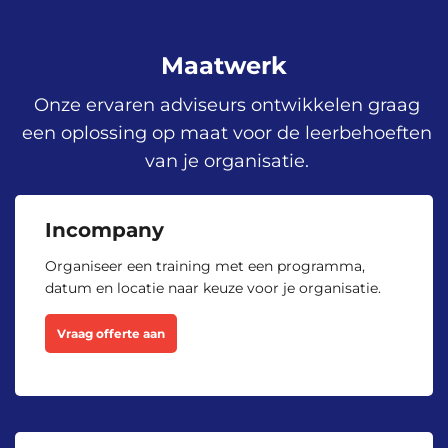
Eindhoven, Groningen, Hengelo,
Rotterdam, Utrecht, Zwolle en
Donderdag 17 September 2026
Maatwerk
Virtueel.
Onze ervaren adviseurs ontwikkelen graag
Beschikbare trainingslocaties
een oplossing op maat voor de leerbehoeften
van je organisatie.
Inschrijven
Amsterdam, Arnhem, Den Haag,
Eindhoven, Groningen, Hengelo,
Incompany
Rotterdam, Utrecht, Zwolle en
Donderdag 24 September 2026
Virtueel.
Organiseer een training met een programma,
datum en locatie naar keuze voor je organisatie.
Beschikbare trainingslocaties
Vraag offerte aan
Inschrijven
Amsterdam, Arnhem, Den Haag,
Eindhoven, Groningen, Hengelo,
Rotterdam, Utrecht, Zwolle en