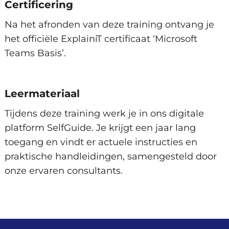
Certificering
Inschrijven
Amsterdam, Arnhem, Den Haag,
Na het afronden van deze training ontvang je
Eindhoven, Groningen, Hengelo,
het officiële ExplainiT certificaat ‘Microsoft
Rotterdam, Utrecht, Zwolle en
Teams Basis’.
Woensdag 2 September 2026
Virtueel.
Beschikbare trainingslocaties
Leermateriaal
Inschrijven
Tijdens deze training werk je in ons digitale
Amsterdam, Arnhem, Den Haag,
platform SelfGuide. Je krijgt een jaar lang
Eindhoven, Groningen, Hengelo,
toegang en vindt er actuele instructies en
Rotterdam, Utrecht, Zwolle en
praktische handleidingen, samengesteld door
Maandag 7 September 2026
Virtueel.
onze ervaren consultants.
Beschikbare trainingslocaties
Inschrijven
Amsterdam, Arnhem, Den Haag,