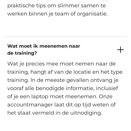
Eindhoven, Groningen, Hengelo,
praktische tips om slimmer samen te
Rotterdam, Utrecht, Zwolle en
Vrijdag 4 December 2026
Virtueel.
werken binnen je team of organisatie.
Beschikbare trainingslocaties
Inschrijven
Wat moet ik meenemen naar
de training?
Amsterdam, Arnhem, Den Haag,
Eindhoven, Groningen, Hengelo,
Wat je precies mee moet nemen naar de
Rotterdam, Utrecht, Zwolle en
training, hangt af van de locatie en het type
Donderdag 10 December 2026
Virtueel.
training. In de meeste gevallen ontvang je
vooraf alle benodigde informatie, inclusief
Beschikbare trainingslocaties
of je een laptop moet meenemen. Onze
Inschrijven
accountmanager laat dit op tijd weten of
het staat vermeld in de uitnodiging.
Amsterdam, Arnhem, Den Haag,
Eindhoven, Groningen, Hengelo,
Rotterdam, Utrecht, Zwolle en
Virtueel.