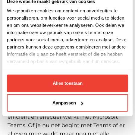
Deze website maakt gebruik van cookies
Beschikbare trainingslocaties
We gebruiken cookies om content en advertenties te
personaliseren, om functies voor social media te bieden
Inschrijven
en om ons websiteverkeer te analyseren. Ook delen we
informatie over uw gebruik van onze site met onze
Amsterdam, Arnhem, Den Haag,
partners voor social media, adverteren en analyse. Deze
Eindhoven, Groningen, Hengelo,
Rotterdam, Utrecht, Zwolle en
partners kunnen deze gegevens combineren met andere
Veelgestelde vragen
Vrijdag 23 Oktober 2026
Virtueel.
informatie die u aan ze heeft verstrekt of die ze hebben
verzameld op basis van uw gebruik van hun services.
Beschikbare trainingslocaties
Voor wie is de training
Microsoft Teams Basis
Alles toestaan
Inschrijven
bedoeld?
Amsterdam, Arnhem, Den Haag,
De training Microsoft Teams Basis is
Eindhoven, Groningen, Hengelo,
Aanpassen
Rotterdam, Utrecht, Zwolle en
bedoeld voor iedereen die wil leren hoe je
Donderdag 29 Oktober 2026
Virtueel.
efficiënt en effectief werkt met Microsoft
Teams. Of je nu net begint met Teams of er
Beschikbare trainingslocaties
al even mee werkt maar nog niet alle