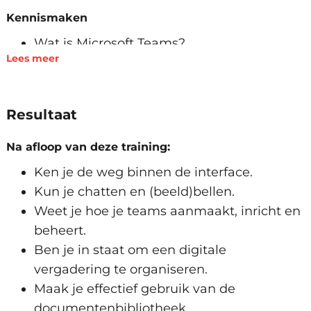
Kennismaken
Wat is Microsoft Teams?
Lees meer
De werkomgeving verkennen
Werken op verschillende apparaten
Zoeken naar personen, berichten &
Resultaat
bestanden
Beschikbaarheid & statusbericht instellen
Na afloop van deze training:
Chatten en (beeld)bellen
Ken je de weg binnen de interface.
Chatfunctionaliteiten
Kun je chatten en (beeld)bellen.
Berichten en gesprekken beheren
Weet je hoe je teams aanmaakt, inricht en
(Video)bellen, doorschakelen en
beheert.
ruggespraak houden
Ben je in staat om een digitale
Documenten delen in plaats van mailen
vergadering te organiseren.
Bereik de juiste personen met
Maak je effectief gebruik van de
vermeldingen
documentenbibliotheek.