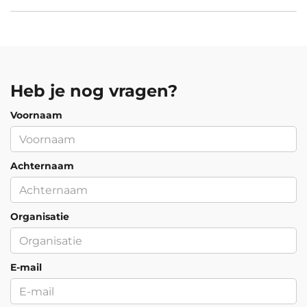
Maandag 14 December 2026
Beschikbare trainingslocaties
Inschrijven
Heb je nog vragen?
Amsterdam, Arnhem, Den Haag,
Eindhoven, Groningen, Hengelo,
Voornaam
Rotterdam, Utrecht, Zwolle en
Woensdag 23 December 2026
Virtueel.
Achternaam
Beschikbare trainingslocaties
Inschrijven
Organisatie
Amsterdam, Arnhem, Den Haag,
Eindhoven, Groningen, Hengelo,
Rotterdam, Utrecht, Zwolle en
E-mail
Maandag 28 December 2026
Virtueel.