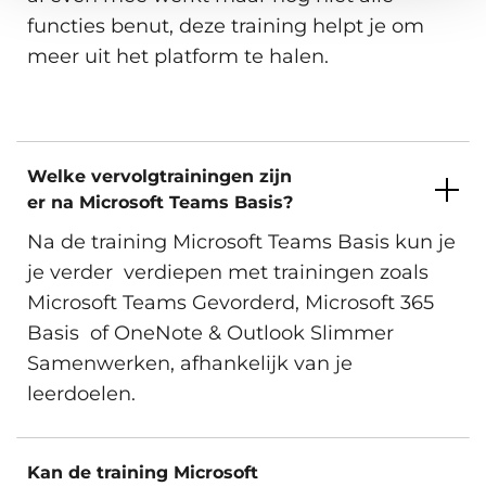
functies benut, deze training helpt je om
Inschrijven
meer uit het platform te halen.
Amsterdam, Arnhem, Den Haag,
Eindhoven, Groningen, Hengelo,
Rotterdam, Utrecht, Zwolle en
Maandag 2 November 2026
Virtueel.
Welke vervolgtrainingen zijn
er na Microsoft Teams Basis?
Beschikbare trainingslocaties
Na de training Microsoft Teams Basis kun je
Inschrijven
je verder verdiepen met trainingen zoals
Amsterdam, Arnhem, Den Haag,
Microsoft Teams Gevorderd, Microsoft 365
Eindhoven, Groningen, Hengelo,
Basis of OneNote & Outlook Slimmer
Rotterdam, Utrecht, Zwolle en
Donderdag 12 November 2026
Samenwerken, afhankelijk van je
Virtueel.
leerdoelen.
Beschikbare trainingslocaties
Kan de training Microsoft
Inschrijven