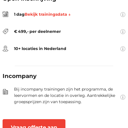
van 09:30 tot 16:30.
De prijs is exclusief btw en inclusief
Bekijk trainingsdata ↓
1
dag
locatie, trainingsmateriaal, lunch,
De locaties zijn Amsterdam,
koffie en thee.
Arnhem, Den Haag, Eindhoven,
€
499
,-
per deelnemer
Groningen, Hengelo, Rotterdam,
Utrecht, Zwolle en Virtueel.
10+ locaties in Nederland
Als opleider denken we graag
mee over jullie leerbehoeften.
Samen stellen we de oplossing
Incompany
vast die optimaal aansluit bij
jullie praktijksituatie.
Bij incompany trainingen zijn het programma, de
leervormen en de locatie in overleg. Aantrekkelijke
groepsprijzen zijn van toepassing.
Vraag offerte aan