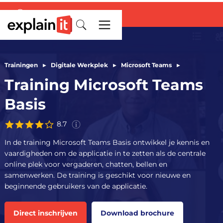
Trainingen
▸
Digitale Werkplek
▸
Microsoft Teams
▸
Deze score is gebaseerd op
Training Microsoft Teams
ervaringen van
1008
deelnemers
aan de
training
Microsoft Teams
Basis
Basis
in de afgelopen 3 jaar.
8.7
In de training Microsoft Teams Basis ontwikkel je kennis en
vaardigheden om de applicatie in te zetten als de centrale
online plek voor vergaderen, chatten, bellen en
samenwerken. De training is geschikt voor nieuwe en
beginnende gebruikers van de applicatie.
Direct inschrijven
Download brochure