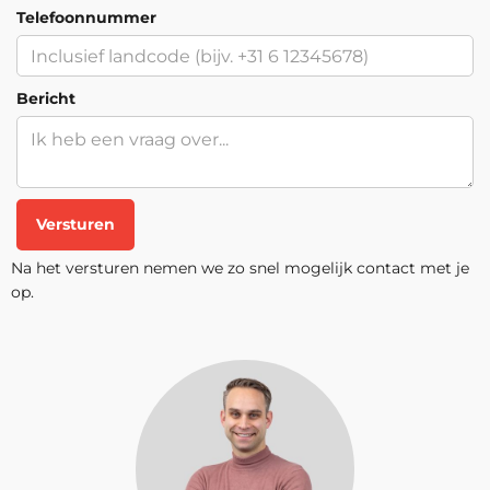
Beschikbare trainingslocaties
Telefoonnummer
Inschrijven
Bericht
Amsterdam, Arnhem, Den Haag,
Eindhoven, Groningen, Hengelo,
Rotterdam, Utrecht, Zwolle en
Woensdag 6 Januari 2027
Virtueel.
Versturen
Beschikbare trainingslocaties
Na het versturen nemen we zo snel mogelijk contact met je
Inschrijven
op.
Amsterdam, Arnhem, Den Haag,
Eindhoven, Groningen, Hengelo,
Rotterdam, Utrecht, Zwolle en
Maandag 11 Januari 2027
Virtueel.
Beschikbare trainingslocaties