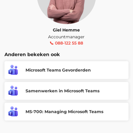
Inschrijven
Amsterdam, Arnhem, Den Haag,
Eindhoven, Groningen, Hengelo,
Rotterdam, Utrecht, Zwolle en
Giel Hemme
Woensdag 20 Januari 2027
Virtueel.
Accountmanager
📞 088-122 55 88
Beschikbare trainingslocaties
Anderen bekeken ook
Inschrijven
Microsoft Teams Gevorderden
Amsterdam, Arnhem, Den Haag,
Eindhoven, Groningen, Hengelo,
Rotterdam, Utrecht, Zwolle en
Samenwerken in Microsoft Teams
Maandag 25 Januari 2027
Virtueel.
Beschikbare trainingslocaties
MS-700: Managing Microsoft Teams
Inschrijven