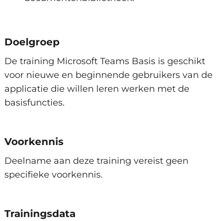
Samenwerken
Teams aanmaken, inrichten en beheren
Doelgroep
Kanaalgesprekken voeren
Gelijktijdig samenwerken in documenten
De training Microsoft Teams Basis is geschikt
OneNote en Planner als tabblad
voor nieuwe en beginnende gebruikers van de
toevoegen
applicatie die willen leren werken met de
basisfuncties.
Online vergaderen
Een vergadering plannen via Teams en
Outlook
Voorkennis
Gestructureerd vergaderen met beeld en
Deelname aan deze training vereist geen
geluid
specifieke voorkennis.
Vergaderen met externen
Inhoud van het scherm delen
Trainingsdata