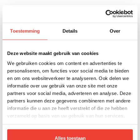
Toestemming
Details
Over
Deze website maakt gebruik van cookies
We gebruiken cookies om content en advertenties te
Veelgestelde vragen
personaliseren, om functies voor social media te bieden
en om ons websiteverkeer te analyseren. Ook delen we
informatie over uw gebruik van onze site met onze
partners voor social media, adverteren en analyse. Deze
Voor wie is de training Scrum
partners kunnen deze gegevens combineren met andere
Master bedoeld?
informatie die u aan ze heeft verstrekt of die ze hebben
De training Scrum Master is bedoeld voor
verzameld op basis van uw gebruik van hun services.
professionals die teams en organisaties
begeleiden bij het toepassen van Scrum,
Alles toestaan
zoals (toekomstige) Scrum Masters,