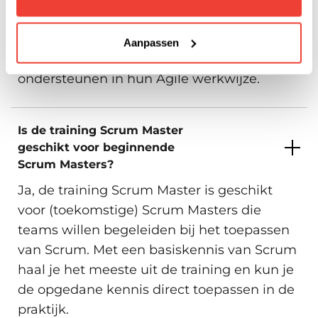
teamleads en projectcoördinatoren. De
training helpt je om deze rol effectief te
Aanpassen
vervullen en teams optimaal te
ondersteunen in hun Agile werkwijze.
Is de training Scrum Master
geschikt voor beginnende
Scrum Masters?
Ja, de training Scrum Master is geschikt
voor (toekomstige) Scrum Masters die
teams willen begeleiden bij het toepassen
van Scrum. Met een basiskennis van Scrum
haal je het meeste uit de training en kun je
de opgedane kennis direct toepassen in de
praktijk.