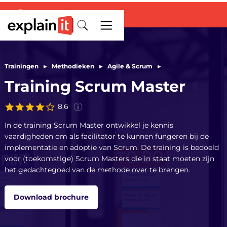
Deze score is gebaseerd op
ervaringen van
340
deelnemers
Trainingen
▸
Methodieken
▸
Agile & Scrum
▸
aan de
training
Scrum Master
in
Training Scrum Master
de afgelopen 3 jaar.
8.6
In de training Scrum Master ontwikkel je kennis
vaardigheden om als facilitator te kunnen fungeren bij de
implementatie en adoptie van Scrum. De training is bedoeld
voor (toekomstige) Scrum Masters die in staat moeten zijn
het gedachtegoed van de methode over te brengen.
Download brochure