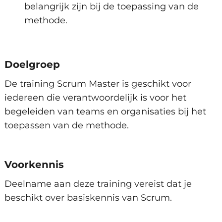
belangrijk zijn bij de toepassing van de
Het ontwikkelteam en stakeholders
methode.
begeleiden
Belemmeringen wegnemen
Lessen uit de praktijk gebruiken
Doelgroep
Organiseren van meetings
Ondersteunen van de Product Owner
De training Scrum Master is geschikt voor
iedereen die verantwoordelijk is voor het
Begeleiden van het proces
begeleiden van teams en organisaties bij het
Inschatten van backlog items
toepassen van de methode.
Eigenschappen van goede backlog items
Gebruik van user stories
Effectieve sprint planning
Voorkennis
Refinement faciliteren
Deelname aan deze training vereist dat je
beschikt over basiskennis van Scrum.