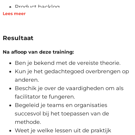
Product backlog
Lees meer
Sprint backlog
Sprint planning
Sprint retrospective
Resultaat
Sprint review
Daily Scrum
Na afloop van deze training:
Werkwijze
Ben je bekend met de vereiste theorie.
Principes en spelregels
Kun je het gedachtegoed overbrengen op
Verschillende rollen
anderen.
Geschiktheid voor verschillende teams en
Beschik je over de vaardigheden om als
projecten
facilitator te fungeren.
Verschillen met traditioneel
Begeleid je teams en organisaties
projectmanagement
succesvol bij het toepassen van de
methode.
Rol als Scrum Master
Weet je welke lessen uit de praktijk
Verwachtingen van stakeholders managen