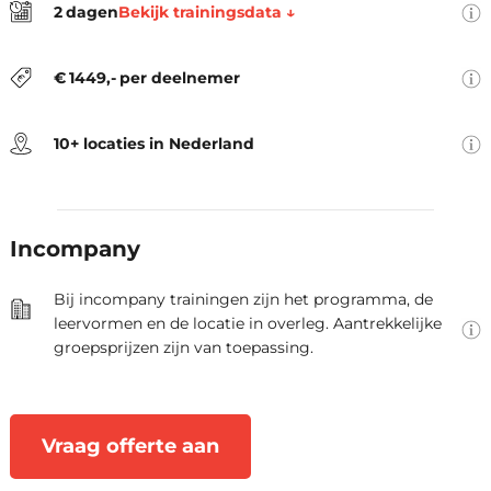
Bekijk trainingsdata ↓
2
dagen
locatie, trainingsmateriaal, lunch,
De locaties zijn Amsterdam,
koffie en thee.
Arnhem, Den Haag, Eindhoven,
€
1449
,-
per deelnemer
Groningen, Hengelo, Rotterdam,
Utrecht, Zwolle en Virtueel.
10+ locaties in Nederland
Als opleider denken we graag
mee over jullie leerbehoeften.
Samen stellen we de oplossing
Incompany
vast die optimaal aansluit bij
jullie praktijksituatie.
Bij incompany trainingen zijn het programma, de
leervormen en de locatie in overleg. Aantrekkelijke
groepsprijzen zijn van toepassing.
Vraag offerte aan