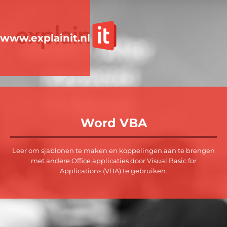
www.explainit.nl
Word VBA
Leer om sjablonen te maken en koppelingen aan te brengen
met andere Office applicaties door Visual Basic for
Applications (VBA) te gebruiken.