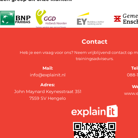
Contact
Heb je een vraag voor ons? Neem vrijblijvend contact op 
trainingsadviseurs.
Mail:
Te
info@explainit.nl
088-
Adres:
We
John Maynard Keynesstraat 351
www.ex
7559 SV Hengelo