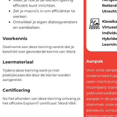
Weet je hoe je de werkomgeving
efficiënt kunt inrichten.
Rotter
Zet je macro’s in om efficiënter te
Utrecht
werken.
Klassika
Ontwikkel je eigen dialoogvensters
Virtueel
en werkbalken.
Individ
Voorkennis
Hybride
Learni
Deelname aan deze training vereist dat je
beschikt over gevorderde kennis van Word.
Aanpak
Leermateriaal
Voor onze aanp
Tijdens deze training werk je met
praktijkcases die door de trainer worden
onderscheid tus
aangereikt.
open-inschrijvin
incompany train
Certificering
gebruikersadopti
Na het afronden van deze training ontvang je
aanpak in de prak
het officiële ExplainiT certificaat ‘Word VBA’.
stemmen onze e
adviseurs, consu
trainers samen me