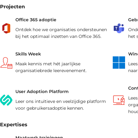
aansluiten.
training(en).
Projecten
Office 365 adoptie
Geb
Ontdek hoe we organisaties ondersteunen
Onde
bij het optimaal inzetten van Office 365.
het 
Skills Week
Wind
Maak kennis met hét jaarlijkse
Lees
organisatiebrede leerevenement.
naar
Cont
User Adoption Platform
Lees
Leer ons intuïtieve en veelzijdige platform
orga
voor gebruikersadoptie kennen.
houd
Expertises
Maatwerk trainingen