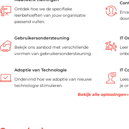
Cont
Ontdek hoe we de specifieke
Erva
leerbehoeften van jouw organisatie
door
passend vullen.
Gebruikersondersteuning
IT O
Bekijk ons aanbod met verschillende
Leer
vormen van gebruikersondersteuning.
onbo
Adoptie van Technologie
IT C
Ondervind hoe we adoptie van nieuwe
Lees
technologie stimuleren.
je o
Bekijk alle oplossingen→