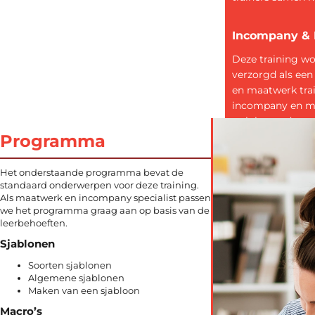
Incompany &
Deze training w
verzorgd als ee
en maatwerk trai
incompany en m
trainingen doen w
samenspraak. S
Programma
worden behoeft
geïnventariseerd
Het onderstaande programma bevat de
doelstellingen g
standaard onderwerpen voor deze training.
Als maatwerk en incompany specialist passen
programma’s op
we het programma graag aan op basis van de
resultaat afspra
leerbehoeften.
Sjablonen
Soorten sjablonen
Algemene sjablonen
Maken van een sjabloon
Macro’s