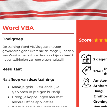
Word VBA
Doelgroep
Score:
De training Word VBA is geschikt voor
gevorderde gebruikers die de mogelijkheden
van Word willen uitbreiden voor bijvoorbeeld
2 dage
het ontwikkelen van een eigen huisstijl.
p
Resultaat
€
949
d
Na afloop van deze training:
Amster
Arnhem
Maak je gebruiksvriendelijke
Haag,
sjablonen in je eigen huisstijl.
Eindho
Breng je koppelingen aan met
Gronin
andere Office applicaties.
Hengel