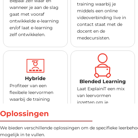
Bepaal zelf waar en
training waarbij je
wanneer je aan de slag
middels een online
gaat met vooraf
videoverbinding live in
ontwikkelde e-learning
contact staat met de
en/of laat e-learning
docent en de
zelf ontwikkelen.
medecursisten.
Hybride
Blended Learning
Profiteer van een
Laat ExplainiT een mix
flexibele leervormen
van leervormen
waarbij de training
inzetten om je
klassikaal op locatie te
leerbehoefte zo goed
Oplossingen
volgen is, maar
mogelijk in te vullen.
cursisten ook vanaf hun
Profiteer bijvoorbeeld
eigen gewenste locatie
We bieden verschillende oplossingen om de specifieke leerbeho
van een combinatie van
virtueel kunnen
mogelijk in te vullen.
e-learning en klassikale