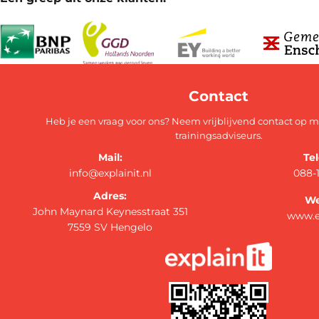
Contact
Heb je een vraag voor ons? Neem vrijblijvend contact op 
trainingsadviseurs.
Mail:
Te
info@explainit.nl
088-
Adres:
We
John Maynard Keynesstraat 351
www.ex
7559 SV Hengelo