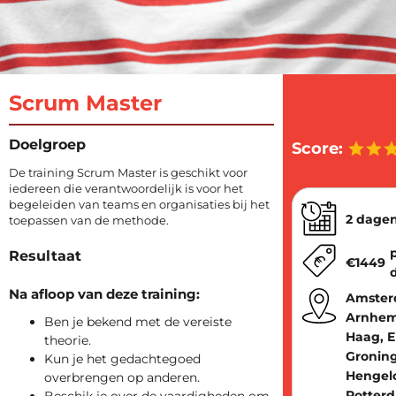
Scrum Master
Doelgroep
Score:
De training Scrum Master is geschikt voor
iedereen die verantwoordelijk is voor het
begeleiden van teams en organisaties bij het
2 dage
toepassen van de methode.
Resultaat
€
1449
Na afloop van deze training:
Amster
Arnhem
Ben je bekend met de vereiste
Haag, E
theorie.
Gronin
Kun je het gedachtegoed
Hengel
overbrengen op anderen.
Rotter