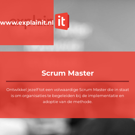
www.explainit.nl
Scrum Master
Ontwikkel jezelf tot een volwaardige Scrum Master die in staat
is om organisaties te begeleiden bij de implementatie en
adoptie van de methode.