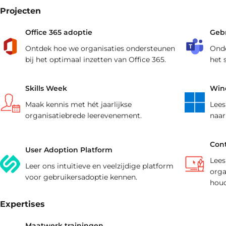
aansluiten.
training(en).
Projecten
Office 365 adoptie
Geb
Ontdek hoe we organisaties ondersteunen
Onde
bij het optimaal inzetten van Office 365.
het 
Skills Week
Wind
Maak kennis met hét jaarlijkse
Lees
organisatiebrede leerevenement.
naar
Cont
User Adoption Platform
Lees
Leer ons intuïtieve en veelzijdige platform
orga
voor gebruikersadoptie kennen.
houd
Expertises
Maatwerk trainingen