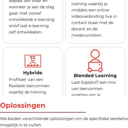
Bepaal zelf waar en
training waarbij je
wanneer je aan de slag
middels een online
gaat met vooraf
videoverbinding live in
ontwikkelde e-learning
contact staat met de
en/of laat e-learning
docent en de
zelf ontwikkelen.
medecursisten.
Hybride
Blended Learning
Profiteer van een
Laat ExplainiT een mix
flexibele leervormen
van leervormen
waarbij de training
inzetten om je
klassikaal op locatie te
leerbehoefte zo goed
Oplossingen
volgen is, maar
mogelijk in te vullen.
cursisten ook vanaf hun
Profiteer bijvoorbeeld
eigen gewenste locatie
We bieden verschillende oplossingen om de specifieke leerbeho
van een combinatie van
virtueel kunnen
mogelijk in te vullen.
e-learning en klassikale