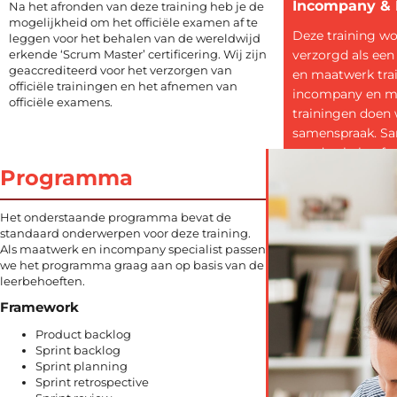
Incompany &
Na het afronden van deze training heb je de
mogelijkheid om het officiële examen af te
Deze training w
leggen voor het behalen van de wereldwijd
erkende ‘Scrum Master’ certificering. Wij zijn
verzorgd als ee
geaccrediteerd voor het verzorgen van
en maatwerk trai
officiële trainingen en het afnemen van
incompany en m
officiële examens.
trainingen doen w
samenspraak. S
worden behoeft
geïnventariseerd
Programma
doelstellingen g
programma’s op
Het onderstaande programma bevat de
resultaat afspr
standaard onderwerpen voor deze training.
Als maatwerk en incompany specialist passen
we het programma graag aan op basis van de
leerbehoeften.
Framework
Product backlog
Sprint backlog
Sprint planning
Sprint retrospective