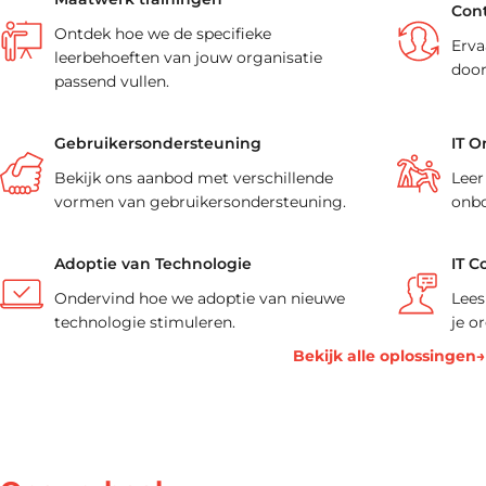
Cont
Ontdek hoe we de specifieke
Erva
leerbehoeften van jouw organisatie
door
passend vullen.
Gebruikersondersteuning
IT O
Bekijk ons aanbod met verschillende
Leer
vormen van gebruikersondersteuning.
onbo
Adoptie van Technologie
IT C
Ondervind hoe we adoptie van nieuwe
Lees
technologie stimuleren.
je o
Bekijk alle oplossingen→