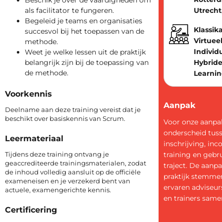
Beschik je over de vaardigheden om
als facilitator te fungeren.
Utrecht
Begeleid je teams en organisaties
Klassika
succesvol bij het toepassen van de
Virtueel
methode.
Individ
Weet je welke lessen uit de praktijk
belangrijk zijn bij de toepassing van
Hybride
de methode.
Learni
Voorkennis
Aanpak
Deelname aan deze training vereist dat je
beschikt over basiskennis van Scrum.
Voor onze aanp
onderscheid tus
Leermateriaal
inschrijving, in
Tijdens deze training ontvang je
training en gebr
geaccrediteerde trainingsmaterialen, zodat
traject. De aanpa
de inhoud volledig aansluit op de officiële
praktijk stemme
exameneisen en je verzekerd bent van
ervaren adviseur
actuele, examengerichte kennis.
en trainers samen
Certificering