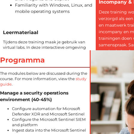
Incompany &
Familiarity with Windows, Linux, and
mobile operating systems
Deze training w
verzorgd als ee
en maatwerk trai
incompany en m
Leermateriaal
trainingen doen w
Tijdens deze training maak je gebruik van
samenspraak. S
virtual labs. In deze interactieve omgeving
worden behoeft
doe je hands-on ervaring op binnen het
geïnventariseerd
Programma
domein van de training.
doelstellingen g
Certificering
programma’s op
The modules below are discussed during the
resultaat afspr
course. For more information, view the
study
Wij zijn geaccrediteerd voor het afnemen van
guide
.
Microsoft examens. Door het volgen van deze
training bereid je je voor op het officiële
Manage a security operations
examen ‘SC-200: Microsoft Security
environment (40-45%)
Operations Analyst’.
Configure automation for Microsoft
Defender XDR and Microsoft Sentinel
Configure the Microsoft Sentinel SIEM
and platform
Ingest data into the Microsoft Sentinel