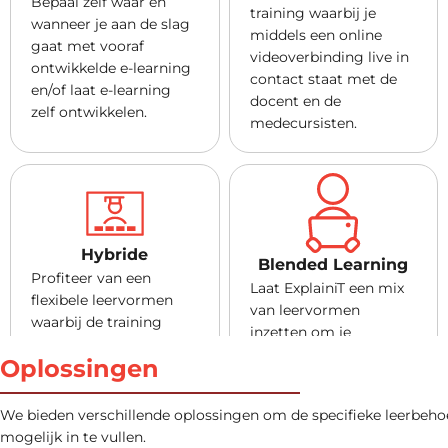
Bepaal zelf waar en
training waarbij je
wanneer je aan de slag
middels een online
gaat met vooraf
videoverbinding live in
ontwikkelde e-learning
contact staat met de
en/of laat e-learning
docent en de
zelf ontwikkelen.
medecursisten.
Hybride
Blended Learning
Profiteer van een
Laat ExplainiT een mix
flexibele leervormen
van leervormen
waarbij de training
inzetten om je
klassikaal op locatie te
leerbehoefte zo goed
Oplossingen
volgen is, maar
mogelijk in te vullen.
cursisten ook vanaf hun
Profiteer bijvoorbeeld
eigen gewenste locatie
We bieden verschillende oplossingen om de specifieke leerbeho
van een combinatie van
virtueel kunnen
mogelijk in te vullen.
e-learning en klassikale