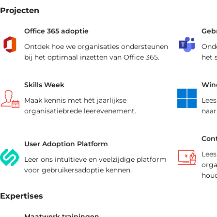
aansluiten.
training(en).
Projecten
Office 365 adoptie
Geb
Ontdek hoe we organisaties ondersteunen
Onde
bij het optimaal inzetten van Office 365.
het 
Skills Week
Wind
Maak kennis met hét jaarlijkse
Lees
organisatiebrede leerevenement.
naar
Cont
User Adoption Platform
Lees
Leer ons intuïtieve en veelzijdige platform
orga
voor gebruikersadoptie kennen.
houd
Expertises
Maatwerk trainingen