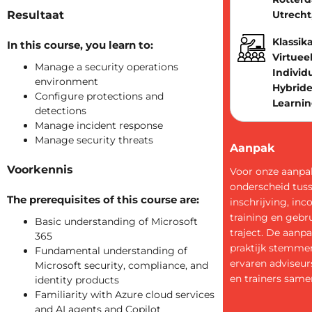
Resultaat
Utrecht
Klassika
In this course, you learn to:
Virtueel
Manage a security operations
Individ
environment
Hybride
Configure protections and
Learni
detections
Manage incident response
Manage security threats
Aanpak
Voorkennis
Voor onze aanp
onderscheid tus
The prerequisites of this course are:
inschrijving, in
training en gebr
Basic understanding of Microsoft
traject. De aanpa
365
praktijk stemme
Fundamental understanding of
ervaren adviseur
Microsoft security, compliance, and
en trainers samen
identity products
Familiarity with Azure cloud services
and AI agents and Copilot