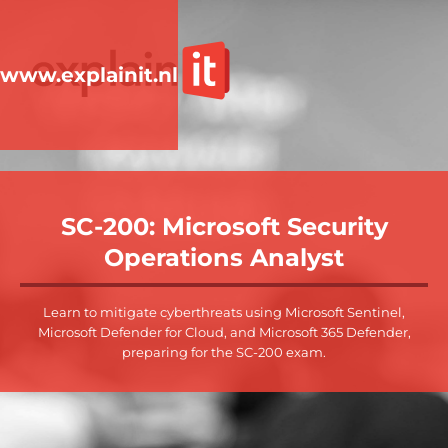
www.explainit.nl
SC-200: Microsoft Security
Operations Analyst
Learn to mitigate cyberthreats using Microsoft Sentinel,
Microsoft Defender for Cloud, and Microsoft 365 Defender,
preparing for the SC-200 exam.