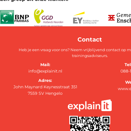
Contact
Heb je een vraag voor ons? Neem vrijblijvend contact op 
trainingsadviseurs.
Mail:
Te
info@explainit.nl
088-
Adres:
We
John Maynard Keynesstraat 351
www.ex
7559 SV Hengelo