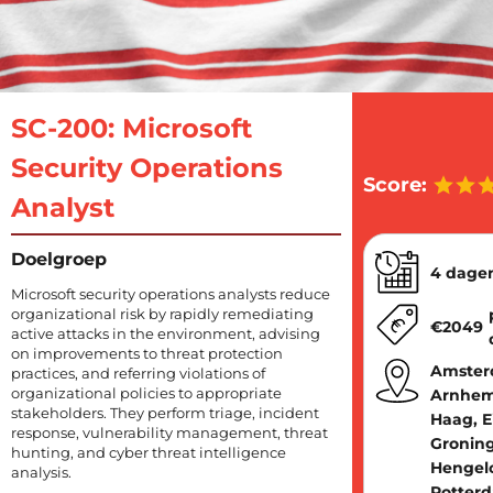
SC-200: Microsoft
Security Operations
Score:
Analyst
Doelgroep
4 dage
Microsoft security operations analysts reduce
organizational risk by rapidly remediating
€
2049
active attacks in the environment, advising
on improvements to threat protection
Amster
practices, and referring violations of
organizational policies to appropriate
Arnhem
stakeholders. They perform triage, incident
Haag, E
response, vulnerability management, threat
Gronin
hunting, and cyber threat intelligence
Hengel
analysis.
Rotter