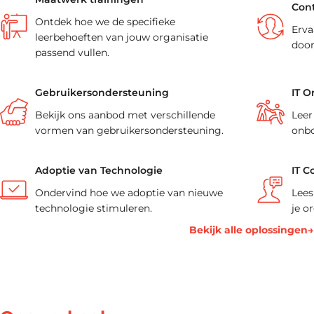
Cont
Ontdek hoe we de specifieke
Erva
leerbehoeften van jouw organisatie
door
passend vullen.
Gebruikersondersteuning
IT O
Bekijk ons aanbod met verschillende
Leer
vormen van gebruikersondersteuning.
onbo
Adoptie van Technologie
IT C
Ondervind hoe we adoptie van nieuwe
Lees
technologie stimuleren.
je o
Bekijk alle oplossingen→