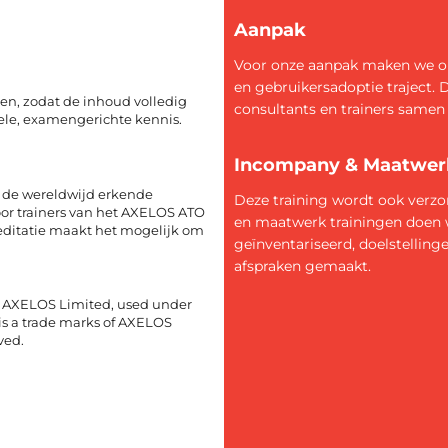
Aanpak
Voor onze aanpak maken we on
en gebruikersadoptie traject. 
len, zodat de inhoud volledig
consultants en trainers samen 
uele, examengerichte kennis.
Incompany & Maatwer
an de wereldwijd erkende
Deze training wordt ook verz
oor trainers van het AXELOS ATO
en maatwerk trainingen doen 
reditatie maakt het mogelijk om
geïnventariseerd, doelstellin
afspraken gemaakt.
of AXELOS Limited, used under
 is a trade marks of AXELOS
ved.