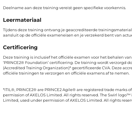
Deelname aan deze training vereist geen specifieke voorkennis.
Leermateriaal
Tijdens deze training ontvang je geaccrediteerde trainingsmateria
aansluit op de officiële exameneisen en je verzekerd bent van act
Certificering
Deze training is inclusief het officiële examen voor het behalen v
‘PRINCE2® Foundation’ certificering. De training wordt verzorgd d
(Accredited Training Organization)* gecertificeerde CVA. Deze acc
officiële trainingen te verzorgen en officiële examens af te nemen.
*ITIL®, PRINCE2® are PRINCE2 Agile® are registered trade marks 
permission of AXELOS Limited. All rights reserved. The Swirl logo™
Limited, used under permission of AXELOS Limited. All rights reser