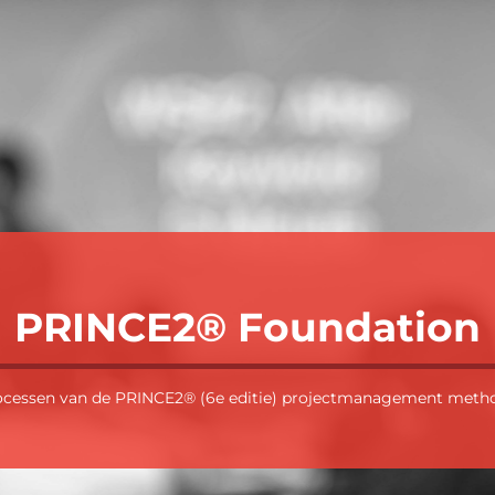
PRINCE2® Foundation
ocessen van de PRINCE2® (6e editie) projectmanagement method