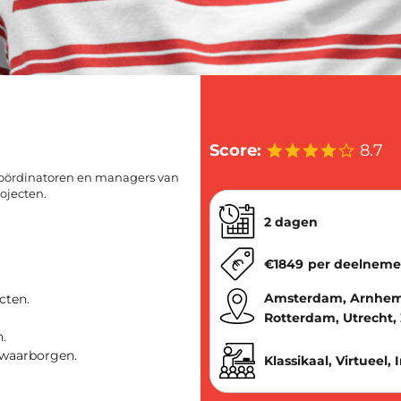
Score:
8.7
coördinatoren en managers van
ojecten.
2 dagen
€
1849
per deelneme
Amsterdam, Arnhem,
cten.
Rotterdam, Utrecht,
.
t waarborgen.
Klassikaal, Virtueel,