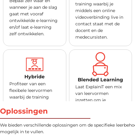
Bepaal zelf waar en
training waarbij je
wanneer je aan de slag
middels een online
gaat met vooraf
videoverbinding live in
ontwikkelde e-learning
contact staat met de
en/of laat e-learning
docent en de
zelf ontwikkelen.
medecursisten.
Hybride
Blended Learning
Profiteer van een
Laat ExplainiT een mix
flexibele leervormen
van leervormen
waarbij de training
inzetten om je
klassikaal op locatie te
leerbehoefte zo goed
Oplossingen
volgen is, maar
mogelijk in te vullen.
cursisten ook vanaf hun
Profiteer bijvoorbeeld
eigen gewenste locatie
We bieden verschillende oplossingen om de specifieke leerbeho
van een combinatie van
virtueel kunnen
mogelijk in te vullen.
e-learning en klassikale