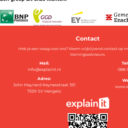
Contact
Heb je een vraag voor ons? Neem vrijblijvend contact op 
trainingsadviseurs.
Mail:
Te
info@explainit.nl
088-
Adres:
We
John Maynard Keynesstraat 351
www.ex
7559 SV Hengelo