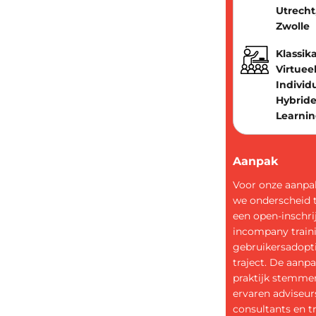
Utrecht
Zwolle
Klassika
Virtueel
Individ
Hybride
Learni
Aanpak
Voor onze aanp
we onderscheid 
een open-inschri
incompany train
gebruikersadopt
traject. De aanpa
praktijk stemme
ervaren adviseur
consultants en t