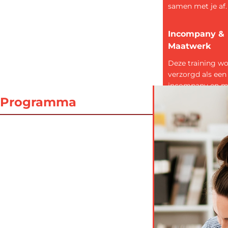
samen met je af.
Incompany &
Maatwerk
Deze training w
verzorgd als een
incompany en m
training. Bij in
Programma
en maatwerk tra
doen we alles in
samenspraak. S
met jou worden
behoeften
geïnventariseerd
doelstellingen
geformuleerd,
programma’s op
en resultaat afs
gemaakt.