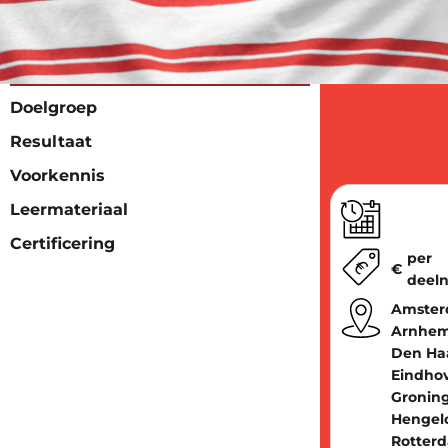
Doelgroep
Resultaat
Voorkennis
Leermateriaal
Certificering
per
€
deel
Amster
Arnhem
Den Ha
Eindho
Gronin
Hengel
Rotter