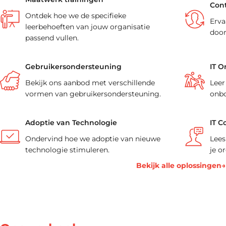
Cont
Ontdek hoe we de specifieke
Erva
leerbehoeften van jouw organisatie
door
passend vullen.
Gebruikersondersteuning
IT O
Bekijk ons aanbod met verschillende
Leer
vormen van gebruikersondersteuning.
onbo
Adoptie van Technologie
IT C
Ondervind hoe we adoptie van nieuwe
Lees
technologie stimuleren.
je o
Bekijk alle oplossingen→