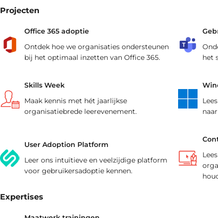
aansluiten.
training(en).
Projecten
Office 365 adoptie
Geb
Ontdek hoe we organisaties ondersteunen
Onde
bij het optimaal inzetten van Office 365.
het 
Skills Week
Wind
Maak kennis met hét jaarlijkse
Lees
organisatiebrede leerevenement.
naar
Cont
User Adoption Platform
Lees
Leer ons intuïtieve en veelzijdige platform
orga
voor gebruikersadoptie kennen.
houd
Expertises
Maatwerk trainingen