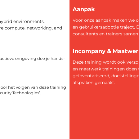
Aanpak
Voor onze aanpak maken we on
hybrid environments.
en gebruikersadoptie traject. 
zure compute, networking, and
consultants en trainers samen 
Incompany & Maatwer
eractieve omgeving doe je hands-
Deze training wordt ook verz
en maatwerk trainingen doen 
geïnventariseerd, doelstellin
afspraken gemaakt.
oor het volgen van deze training
curity Technologies’.