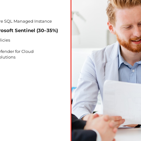
ure SQL Managed Instance
osoft Sentinel (30–35%)
icies
d
fender for Cloud
lutions