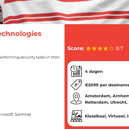
Technologies
Score:
8.7
erforming security tasks in their
4 dagen
€
2099
per deelnem
Amsterdam, Arnhem,
Rotterdam, Utrecht,
rosoft Sentinel
Klassikaal, Virtueel,