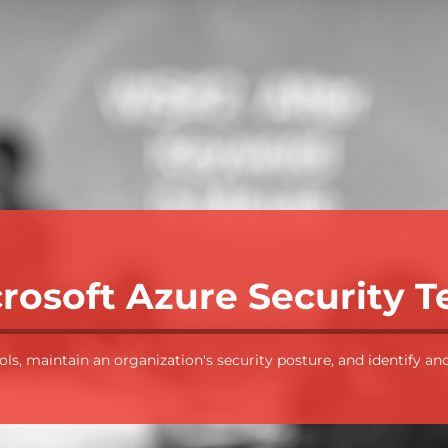
rosoft Azure Security 
s, maintain an organization's security posture, and identify and