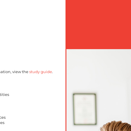
ation, view the
study guide
.
ities
ces
ces