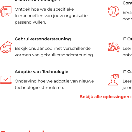
Cont
Ontdek hoe we de specifieke
Erva
leerbehoeften van jouw organisatie
door
passend vullen.
Gebruikersondersteuning
IT O
Bekijk ons aanbod met verschillende
Leer
vormen van gebruikersondersteuning.
onbo
Adoptie van Technologie
IT C
Ondervind hoe we adoptie van nieuwe
Lees
technologie stimuleren.
je o
Bekijk alle oplossingen→