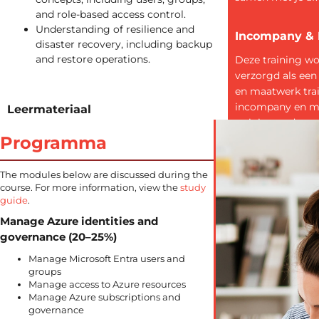
and role-based access control.
Understanding of resilience and
Incompany &
disaster recovery, including backup
and restore operations.
Deze training w
verzorgd als ee
en maatwerk trai
incompany en m
Leermateriaal
trainingen doen w
Tijdens deze training maak je gebruik van
samenspraak. S
Programma
virtual labs. In deze interactieve omgeving
worden behoeft
doe je hands-on ervaring op binnen het
geïnventariseerd
domein van de training.
The modules below are discussed during the
doelstellingen g
course. For more information, view the
study
Certificering
guide
.
programma’s op
resultaat afspra
Manage Azure identities and
Wij zijn geaccrediteerd voor het afnemen van
Microsoft examens. Door het volgen van deze
governance (20–25%)
training bereid je je voor op het officiële
Manage Microsoft Entra users and
examen ‘AZ-104: Microsoft Azure
groups
Administrator’.
Manage access to Azure resources
Manage Azure subscriptions and
governance