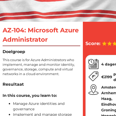
AZ-104: Microsoft Azure
Administrator
Score:
Doelgroep
This course is for Azure Administrators who
4 dage
implement, manage and monitor identity,
governance, storage, compute and virtual
networks in a cloud environment.
p
€
2199
d
Resultaat
Amster
Arnhem
In this course, you learn to:
Haag,
Manage Azure identities and
Eindho
governance
Gronin
Implement and manage storage
Hengel