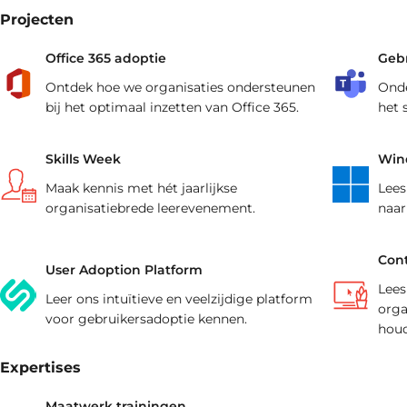
aansluiten.
training(en).
Projecten
Office 365 adoptie
Geb
Ontdek hoe we organisaties ondersteunen
Onde
bij het optimaal inzetten van Office 365.
het 
Skills Week
Wind
Maak kennis met hét jaarlijkse
Lees
organisatiebrede leerevenement.
naar
Cont
User Adoption Platform
Lees
Leer ons intuïtieve en veelzijdige platform
orga
voor gebruikersadoptie kennen.
houd
Expertises
Maatwerk trainingen