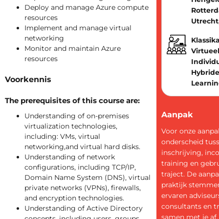
Deploy and manage Azure compute
Rotter
resources
Utrecht
Implement and manage virtual
networking
Klassika
Monitor and maintain Azure
Virtueel
resources
Individ
Hybride
Voorkennis
Learni
The prerequisites of this course are:
Aanpak
Understanding of on-premises
virtualization technologies,
Voor onze aanp
including: VMs, virtual
onderscheid tus
networking,and virtual hard disks.
inschrijving, in
Understanding of network
training en gebr
configurations, including TCP/IP,
traject. De aanpa
Domain Name System (DNS), virtual
praktijk stemme
private networks (VPNs), firewalls,
ervaren adviseur
and encryption technologies.
consultants en t
Understanding of Active Directory
samen met je af.
concepts, including users, groups,