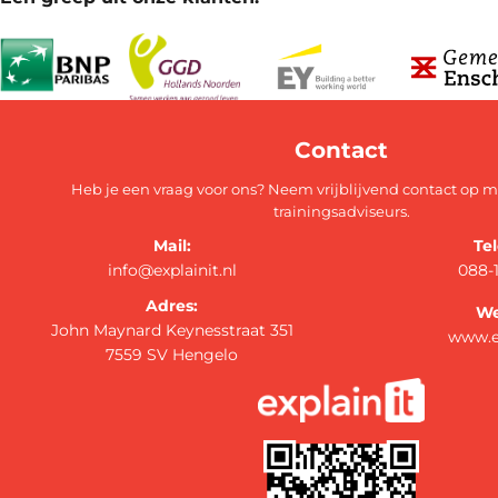
Contact
Heb je een vraag voor ons? Neem vrijblijvend contact op 
trainingsadviseurs.
Mail:
Te
info@explainit.nl
088-
Adres:
We
John Maynard Keynesstraat 351
www.ex
7559 SV Hengelo