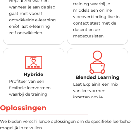
Bepaal zelf waar en
training waarbij je
wanneer je aan de slag
middels een online
gaat met vooraf
videoverbinding live in
ontwikkelde e-learning
contact staat met de
en/of laat e-learning
docent en de
zelf ontwikkelen.
medecursisten.
Hybride
Blended Learning
Profiteer van een
Laat ExplainiT een mix
flexibele leervormen
van leervormen
waarbij de training
inzetten om je
klassikaal op locatie te
leerbehoefte zo goed
Oplossingen
volgen is, maar
mogelijk in te vullen.
cursisten ook vanaf hun
Profiteer bijvoorbeeld
eigen gewenste locatie
We bieden verschillende oplossingen om de specifieke leerbeho
van een combinatie van
virtueel kunnen
mogelijk in te vullen.
e-learning en klassikale