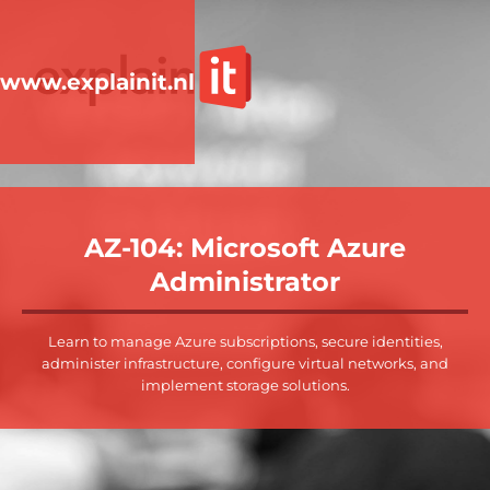
www.explainit.nl
AZ-104: Microsoft Azure
Administrator
Learn to manage Azure subscriptions, secure identities,
administer infrastructure, configure virtual networks, and
implement storage solutions.